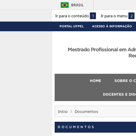
BRASIL
Ir para o conteúdo
1
Ir para o menu
2
PORTAL UFPEL
ACESSO À INFORMAÇÃO
Mestrado Profissional em Ad
Re
HOME
SOBRE O 
DOCENTES E DI
Início
Documentos
DOCUMENTOS