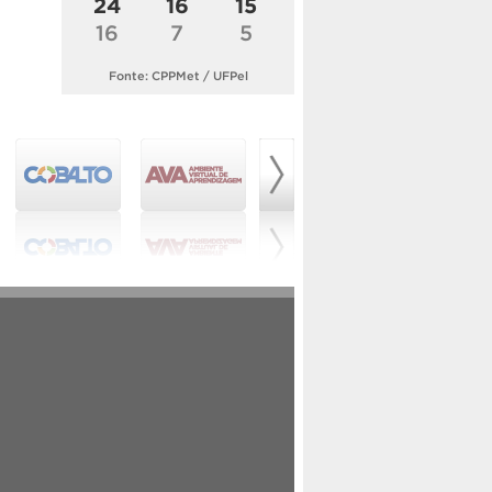
24
16
15
16
7
5
Fonte: CPPMet / UFPel