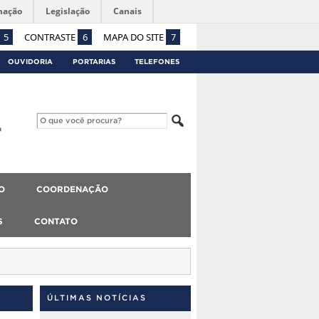
mação
Legislação
Canais
5
CONTRASTE
6
MAPA DO SITE
7
OUVIDORIA
PORTARIAS
TELEFONES
O
COORDENAÇÃO
S
CONTATO
ÚLTIMAS NOTÍCIAS