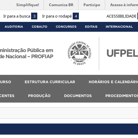
Simplifique!
Comunica BR
Participe
Acesso à infor
Ir para a busca
3
Ir para o rodapé
4
ACESSIBILIDADE
AUDITORIA
COBALTO
CONCURSOS
EDITAIS
INTERNACIONAL
ministração Pública em
de Nacional – PROFIAP
CURSO
ESTRUTURA CURRICULAR
HORÁRIOS E CALENDÁRI
SCENTES
PRODUÇÃO
DOCUMENTOS
PROCEDIMENTO