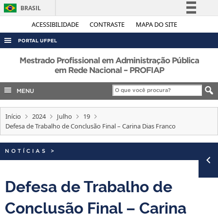
BRASIL
Simplifique!
ACESSIBILIDADE
CONTRASTE
MAPA DO SITE
Comunica BR
PORTAL UFPEL
Participe
ACESSO À INFORMAÇÃO
Mestrado Profissional em Administração Pública
Acesso à informação
em Rede Nacional – PROFIAP
AUDITORIA
Legislação
MENU
COBALTO
Canais
CONCURSOS
Início
2024
Julho
19
EDITAIS
Defesa de Trabalho de Conclusão Final – Carina Dias Franco
INTERNACIONAL
NOTÍCIAS
>
OUVIDORIA
PORTARIAS
Defesa de Trabalho de
TELEFONES
Conclusão Final – Carina