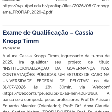
https://wp.ufpel.edu.br/profiap/files/2026/08/Cronogr
ama_PROFIAP_2026-2.pdf
Exame de Qualificação – Cassia
Knopp Timm
22/07/2026
A aluna Cassia Knopp Timm, ingressante da turma de
2025, irá qualificar seu projeto de título
“INSTITUCIONALIZAÇÃO DA GOVERNANÇA NAS
CONTRATAÇÕES PÚBLICAS: UM ESTUDO DE CASO NA
UNIVERSIDADE FEDERAL DE PELOTAS” no dia
31/07/2026 às 13h 30min, via Webconf
(https://webconf.ufpel.edu.br/b/ali-hen-l0u-w6u). A
banca será composta pelos professores: Prof. Dr. Alisson
Eduardo Maehler (Orientador); Profª. Drª. Anna Claudia
dos Santos Nobre (PROFIAP/UFRN); Prof. Dr. Adriano