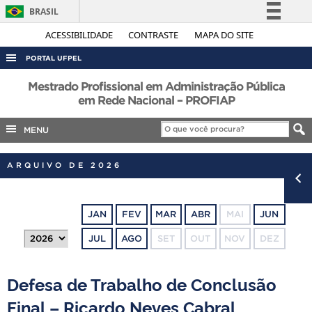
BRASIL
Simplifique!
ACESSIBILIDADE
CONTRASTE
MAPA DO SITE
Comunica BR
PORTAL UFPEL
Participe
ACESSO À INFORMAÇÃO
Mestrado Profissional em Administração Pública
Acesso à informação
em Rede Nacional – PROFIAP
AUDITORIA
Legislação
MENU
COBALTO
Canais
CONCURSOS
ARQUIVO DE 2026
EDITAIS
INTERNACIONAL
JAN
FEV
MAR
ABR
MAI
JUN
OUVIDORIA
JUL
AGO
SET
OUT
NOV
DEZ
PORTARIAS
TELEFONES
Defesa de Trabalho de Conclusão
Final – Ricardo Neves Cabral