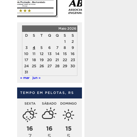
Maio 2026
D
S
T
Q
Q
S
S
1
2
3
4
5
6
7
8
9
10
11
12
13
14
15
16
17
18
19
20
21
22
23
24
25
26
27
28
29
30
31
« mar
jun »
TEMPO EM PELOTAS, RS
SEXTA
SÁBADO
DOMINGO
16
16
15
7
5
5