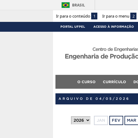
BRASIL
Ir para o conteúdo
1
Ir para o menu
2
PORTAL UFPEL
ACESSO À INFORMAÇÃO
Centro de Engenharia
Engenharia de Produçã
O CURSO
CURRÍCULO
D
ARQUIVO DE 04/05/2026
JAN
FEV
MAR