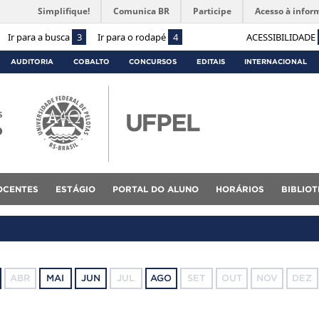
Simplifique!
Comunica BR
Participe
Acesso à infor
Ir para a busca
3
Ir para o rodapé
4
ACESSIBILIDADE
AUDITORIA
COBALTO
CONCURSOS
EDITAIS
INTERNACIONAL
s
o
OCENTES
ESTÁGIO
PORTAL DO ALUNO
HORÁRIOS
BIBLIO
ABR
MAI
JUN
JUL
AGO
SET
OUT
NOV
DEZ