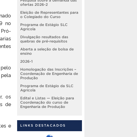
Pesquisa sobre a demanda das
ofertas 2026-2
Eleição de Representantes para
enado
o Colegiado do Curso
19 no
Programa de Estágio SLC
Agrícola
 Pró-
arias
Divulgação resultados das
quebras de pré-requisitos
entes
Aberta a seleção de bolsa de
ensino
2026-1
 pelo
Homologação das Inscrições –
 pela
Coordenação de Engenharia de
Produção
Programa de Estágio da SLC
Agrícola
r, os
Edital e Listas — Eleição para
Coordenação do curso de
os de
Engenharia de Produção
tes e
LINKS DESTACADOS