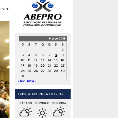
oram
Março 2019
D
S
T
Q
Q
S
S
1
2
3
4
5
6
7
8
9
10
11
12
13
14
15
16
17
18
19
20
21
22
23
24
25
26
27
28
29
30
31
« fev
maio »
TEMPO EM PELOTAS, RS
SÁBADO
DOMINGO
SEGUNDA