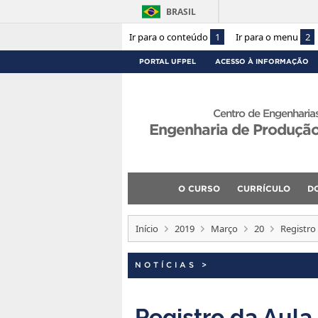
BRASIL
Ir para o conteúdo
1
Ir para o menu
2
PORTAL UFPEL
ACESSO À INFORMAÇÃO
Centro de Engenharia
Engenharia de Produçã
O CURSO
CURRÍCULO
D
Início
2019
Março
20
Registro
NOTÍCIAS
>
Registro da Aula