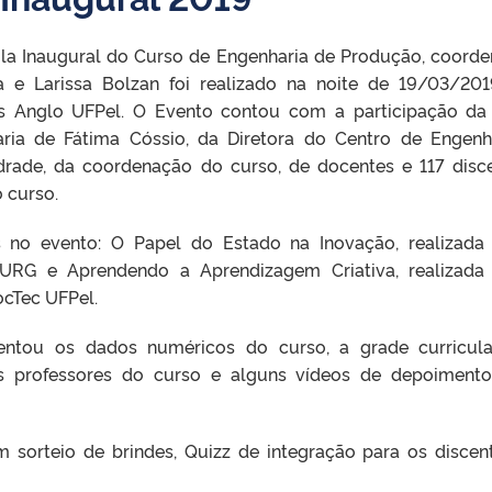
ula Inaugural do Curso de Engenharia de Produção, coord
ra e Larissa Bolzan foi realizado na noite de 19/03/20
us Anglo UFPel. O Evento contou com a participação da
aria de Fátima Cóssio, da Diretora do Centro de Engenh
drade, da coordenação do curso, de docentes e 117 disc
 curso.
s no evento: O Papel do Estado na Inovação, realizada
FURG e Aprendendo a Aprendizagem Criativa, realizada
ocTec UFPel.
ntou os dados numéricos do curso, a grade curricula
os professores do curso e alguns vídeos de depoiment
 sorteio de brindes, Quizz de integração para os discen