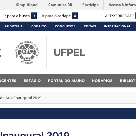
Simplifique!
Comunica BR
Participe
Acesso à infor
Ir para a busca
3
Ir para o rodapé
4
ACESSIBILIDADE
AUDITORIA
COBALTO
CONCURSOS
EDITAIS
INTERNACIONAL
s
o
OCENTES
ESTÁGIO
PORTAL DO ALUNO
HORÁRIOS
BIBLIO
 da Aula Inaugural 2019
 Inaugural 2019