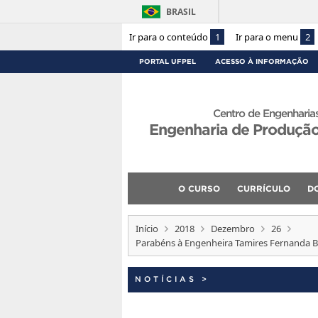
BRASIL
Ir para o conteúdo
1
Ir para o menu
2
PORTAL UFPEL
ACESSO À INFORMAÇÃO
Centro de Engenharia
Engenharia de Produçã
O CURSO
CURRÍCULO
D
Início
2018
Dezembro
26
Parabéns à Engenheira Tamires Fernanda 
NOTÍCIAS
>