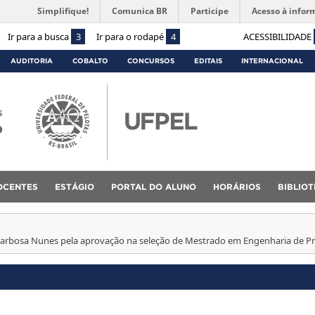
Simplifique!
Comunica BR
Participe
Acesso à infor
Ir para a busca
3
Ir para o rodapé
4
ACESSIBILIDADE
AUDITORIA
COBALTO
CONCURSOS
EDITAIS
INTERNACIONAL
s
o
OCENTES
ESTÁGIO
PORTAL DO ALUNO
HORÁRIOS
BIBLIO
Barbosa Nunes pela aprovação na seleção de Mestrado em Engenharia de 