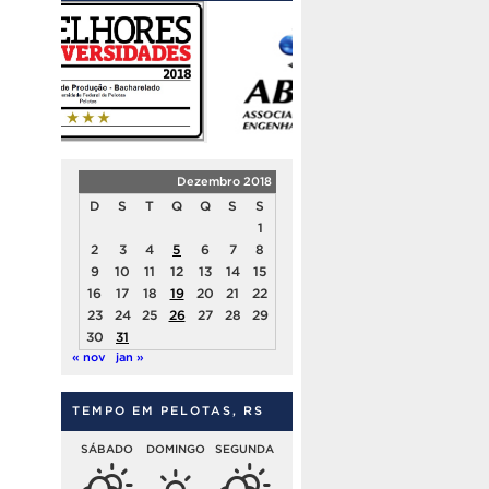
Dezembro 2018
D
S
T
Q
Q
S
S
1
2
3
4
5
6
7
8
9
10
11
12
13
14
15
16
17
18
19
20
21
22
23
24
25
26
27
28
29
30
31
« nov
jan »
TEMPO EM PELOTAS, RS
SÁBADO
DOMINGO
SEGUNDA