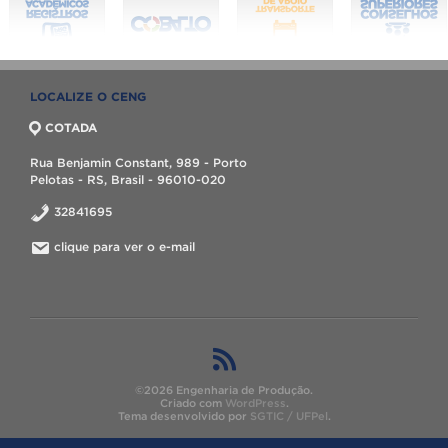
LOCALIZE O CENG
COTADA
Rua Benjamin Constant, 989 - Porto
Pelotas - RS, Brasil - 96010-020
32841695
clique para ver o e-mail
©2026 Engenharia de Produção.
Criado com
WordPress
.
Tema desenvolvido por
SGTIC / UFPel
.