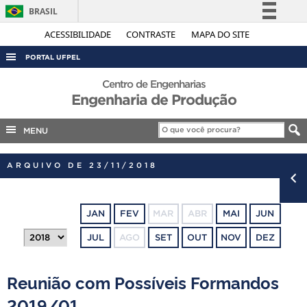
BRASIL
Simplifique!
ACESSIBILIDADE
CONTRASTE
MAPA DO SITE
Comunica BR
PORTAL UFPEL
Participe
ACESSO À INFORMAÇÃO
Centro de Engenharias
Acesso à informação
Engenharia de Produção
AUDITORIA
Legislação
COBALTO
MENU
Canais
CONCURSOS
ARQUIVO DE 23/11/2018
EDITAIS
INTERNACIONAL
JAN
FEV
MAR
ABR
MAI
JUN
OUVIDORIA
JUL
AGO
SET
OUT
NOV
DEZ
PORTARIAS
TELEFONES
Reunião com Possíveis Formandos
2019/01