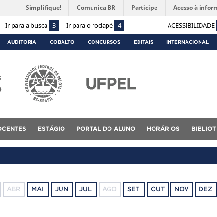
Simplifique!
Comunica BR
Participe
Acesso à infor
Ir para a busca
3
Ir para o rodapé
4
ACESSIBILIDADE
AUDITORIA
COBALTO
CONCURSOS
EDITAIS
INTERNACIONAL
s
o
OCENTES
ESTÁGIO
PORTAL DO ALUNO
HORÁRIOS
BIBLIO
ABR
MAI
JUN
JUL
AGO
SET
OUT
NOV
DEZ