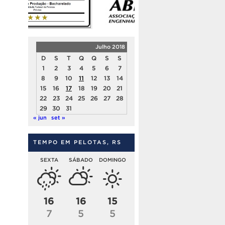
Julho 2018
D
S
T
Q
Q
S
S
1
2
3
4
5
6
7
8
9
10
11
12
13
14
15
16
17
18
19
20
21
22
23
24
25
26
27
28
29
30
31
« jun
set »
TEMPO EM PELOTAS, RS
SEXTA
SÁBADO
DOMINGO
16
16
15
7
5
5