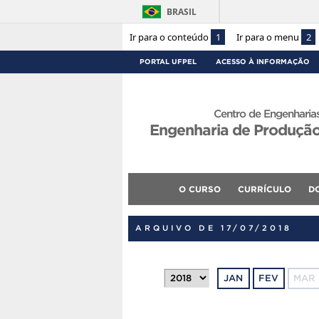
BRASIL
Ir para o conteúdo
1
Ir para o menu
2
PORTAL UFPEL
ACESSO À INFORMAÇÃO
Centro de Engenharia
Engenharia de Produçã
O CURSO
CURRÍCULO
D
ARQUIVO DE 17/07/2018
JAN
FEV
MAR