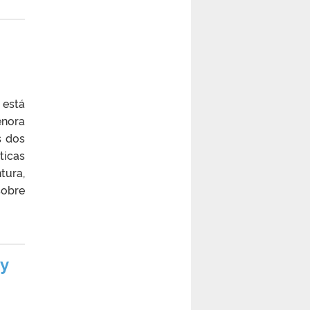
 está
enora
s dos
ticas
tura,
sobre
y