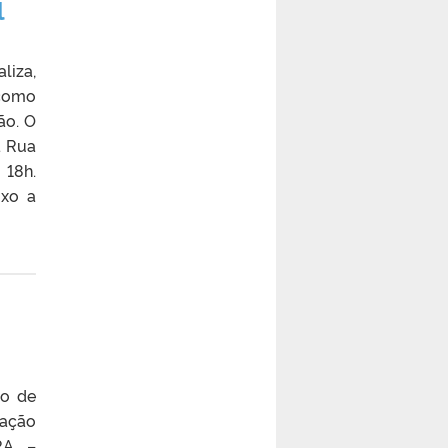
l
liza,
 como
ão. O
a Rua
 18h.
ixo a
zo de
ração
RA –