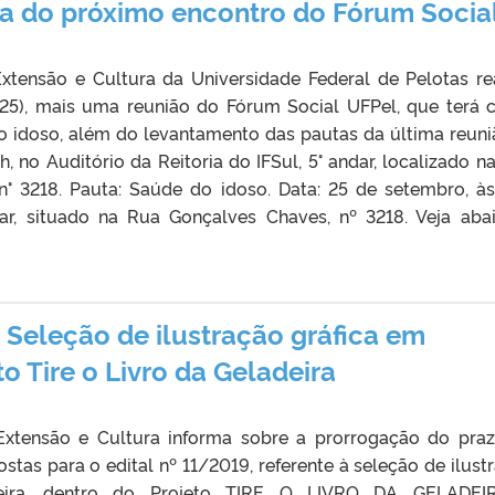
a do próximo encontro do Fórum Socia
Extensão e Cultura da Universidade Federal de Pelotas rea
 (25), mais uma reunião do Fórum Social UFPel, que terá
o idoso, além do levantamento das pautas da última reuni
h, no Auditório da Reitoria do IFSul, 5° andar, localizado n
° 3218. Pauta: Saúde do idoso. Data: 25 de setembro, às
ndar, situado na Rua Gonçalves Chaves, nº 3218. Veja aba
 Seleção de ilustração gráfica em
to Tire o Livro da Geladeira
 Extensão e Cultura informa sobre a prorrogação do pra
tas para o edital nº 11/2019, referente à seleção de ilust
deira, dentro do Projeto TIRE O LIVRO DA GELADEI