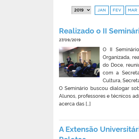
JAN
FEV
MAR
Realizado o II Seminár
27/09/2019
O II Seminári
Organizada, re
do Doce, reuni
com a Secreta
Cultura, Secret
O Seminário buscou dialogar sobr
Alunos, professores e técnicos a
acerca das […]
A Extensão Universitá
Pelotas