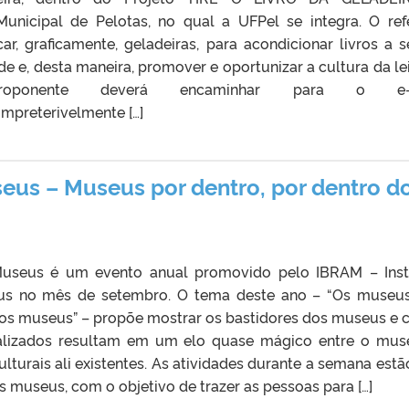
unicipal de Pelotas, no qual a UFPel se integra. O ref
icar, graficamente, geladeiras, para acondicionar livros a 
e e, desta maneira, promover e oportunizar a cultura da lei
proponente deverá encaminhar para o e-
impreterivelmente […]
eus – Museus por dentro, por dentro d
useus é um evento anual promovido pelo IBRAM – Inst
eus no mês de setembro. O tema deste ano – “Os museu
dos museus” – propõe mostrar os bastidores dos museus e
realizados resultam em um elo quase mágico entre o mus
ulturais ali existentes. As atividades durante a semana estã
 museus, com o objetivo de trazer as pessoas para […]