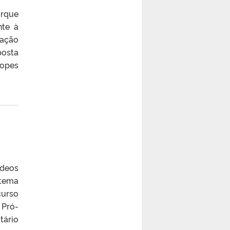
rque
nte à
ação
posta
Lopes
ídeos
 tema
curso
 Pró-
tário