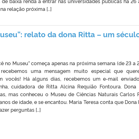
s de baixa renda a entrar nas universidades públicas há 26 
a relação próxima […]
eu”: relato da dona Ritta – um sécul
ê no Museu” começa apenas na próxima semana (de 23 a 
s recebemos uma mensagem muito especial que quer
m vocês! Há alguns dias, recebemos um e-mail enviad
nha, cuidadora de Ritta Alcina Requião Fontoura. Dona 
as, mas conheceu o Museu de Ciências Naturais Carlos R
anos de idade, e se encantou. Maria Teresa conta que Dona R
azer perguntas […]