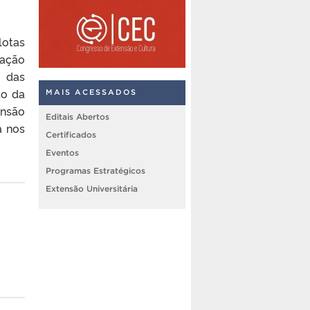
lotas
cação
o das
to da
MAIS ACESSADOS
ensão
Editais Abertos
a nos
Certificados
Eventos
Programas Estratégicos
Extensão Universitária