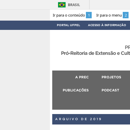
BRASIL
Ir para o conteúdo
1
Ir para o menu
2
PORTAL UFPEL
ACESSO À INFORMAÇÃO
P
Pró-Reitoria de Extensão e Cul
A PREC
PROJETOS
PUBLICAÇÕES
PODCAST
ARQUIVO DE 2019