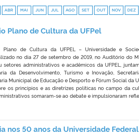
ABR
MAI
JUN
JUL
AGO
SET
OUT
NOV
DEZ
io Plano de Cultura da UFPel
o Plano de Cultura da UFPEL – Universidade e Soci
alizado no dia 27 de setembro de 2019, no Auditório do 
u setores administrativos e acadêmicos da UFPEL, junta
ria da Desenvolvimento, Turismo e Inovação, Secretar
aria Municipal de Educação e Desporto e Fórum Social da U
e os princípios e as diretrizes políticas no campo da cul
dministrativos somaram-se ao debate e impulsionaram refl
ria nos 50 anos da Universidade Federal