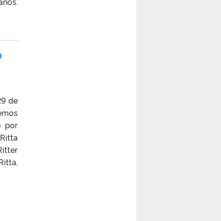
anos.
o
29 de
emos
o por
Ritta
itter
itta,