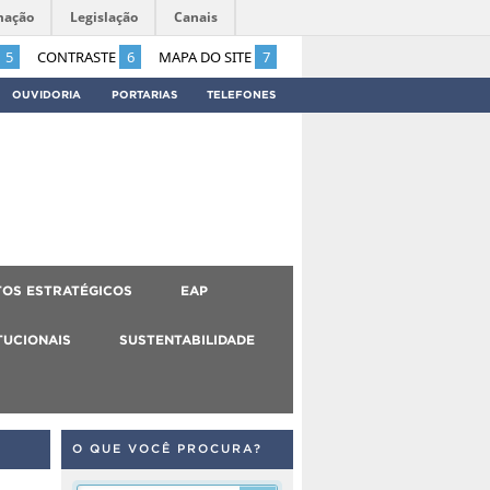
mação
Legislação
Canais
5
CONTRASTE
6
MAPA DO SITE
7
OUVIDORIA
PORTARIAS
TELEFONES
OS ESTRATÉGICOS
EAP
TUCIONAIS
SUSTENTABILIDADE
O QUE VOCÊ PROCURA?