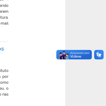
erido
serem
tura.
mail
os
ituto
s por
 como
eu, o
o nas