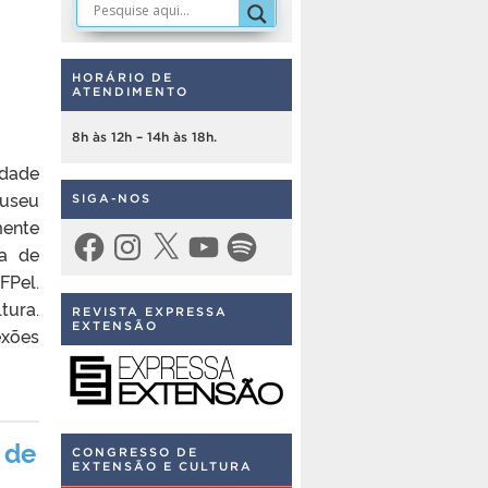
HORÁRIO DE
ATENDIMENTO
8h às 12h – 14h às 18h.
edade
Museu
SIGA-NOS
mente
Facebook
Instagram
X
YouTube
Spotify
ia de
FPel.
tura.
REVISTA EXPRESSA
EXTENSÃO
exões
 de
CONGRESSO DE
EXTENSÃO E CULTURA