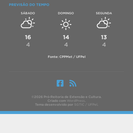
PREVISÃO DO TEMPO
SÁBADO
DOMINGO
SEGUNDA
16
14
13
4
4
4
Fonte: CPPMet / UFPel
©2026 Pró-Reitoria de Extensão e Cultura.
Criado com
WordPress
.
Tema desenvolvido por
SGTIC / UFPel
.