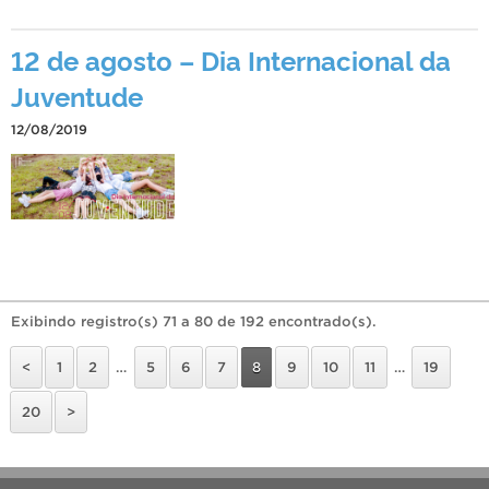
12 de agosto – Dia Internacional da
Juventude
12/08/2019
Exibindo registro(s) 71 a 80 de 192 encontrado(s).
<
1
2
…
5
6
7
8
9
10
11
…
19
20
>