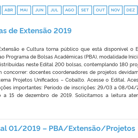
ABR
MAI
JUN
JUL
AGO
SET
OUT
NOV
DEZ
as de Extensão 2019
Extensão e Cultura torna público que está disponível o E
 ao Programa de Bolsas Acadêmicas (PBA), modalidade Inic
istribuídas neste Edital 200 bolsas, contemplando 180 pro
m concorrer: docentes coordenadores de projetos devida
tema Projetos Unificados – Cobalto. Acesse o Edital. Ace
ações importantes: Período de inscrições: 29/03 a 08/04/
o a 15 de dezembro de 2019. Solicitamos a leitura ate
ital 01/2019 – PBA/Extensão/Projetos