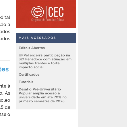
dital
ção à
sados
nados
MAIS ACESSADOS
Editais Abertos
UFPel encerra participação na
32ª Fenadoce com atuação em
múltiplas frentes e forte
tes
impacto social
Certificados
Tutoriais
nte à
Desafio Pré-Universitário
o. As
Popular amplia acesso à
universidade em até 70% no
úcleo
primeiro semestre de 2026
15 de
sse o