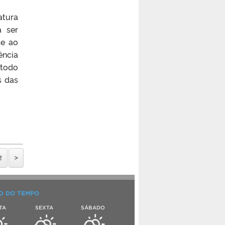
atura
a ser
te ao
ência
 todo
s das
2
>
O DO TEMPO
TA
SEXTA
SÁBADO