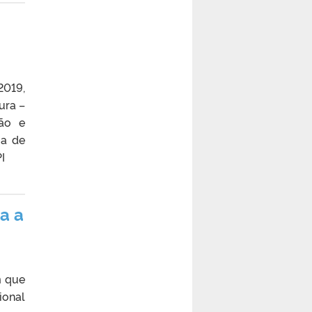
2019,
ura –
ção e
ma de
I
a a
m que
ional