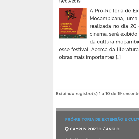
19/03/2019
A Pró-Reitoria de Ex
Moçambicana, uma d
realizada no dia 20
cinema, será exibido
da cultura moçambica
esse festival. Acerca da liter
obras mais importantes […]
Exibindo registro(s) 1 a 10 de 19 encont
PRÓ-REITORIA DE EXTENSÃO E CUL
CAMPUS PORTO / ANGLO