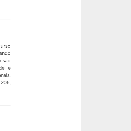
curso
sendo
o são
úde e
nais.
 206,