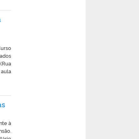
a
Curso
nados
 (Rua
 aula
as
nte à
nsão.
tário