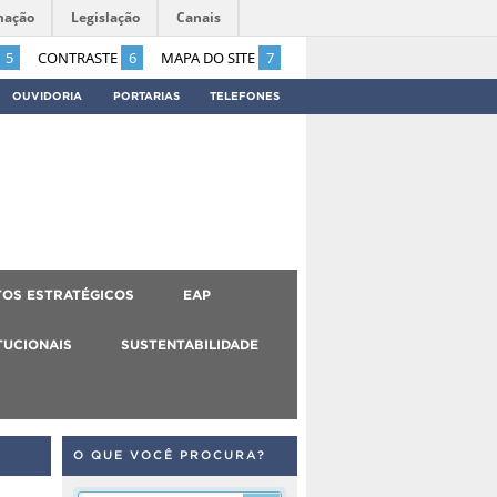
mação
Legislação
Canais
5
CONTRASTE
6
MAPA DO SITE
7
OUVIDORIA
PORTARIAS
TELEFONES
OS ESTRATÉGICOS
EAP
TUCIONAIS
SUSTENTABILIDADE
O QUE VOCÊ PROCURA?