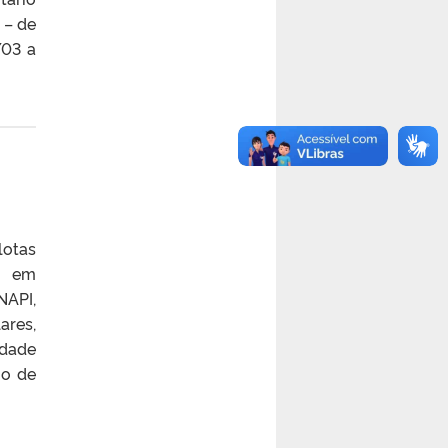
 – de
/03 a
lotas
ão em
NAPI,
ares,
idade
io de