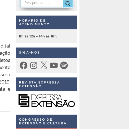
HORÁRIO DE
ATENDIMENTO
8h às 12h – 14h às 18h.
dital
iação
SIGA-NOS
jetos
Facebook
Instagram
X
YouTube
Spotify
mente
sse o
2019.
REVISTA EXPRESSA
EXTENSÃO
nta e
CONGRESSO DE
EXTENSÃO E CULTURA