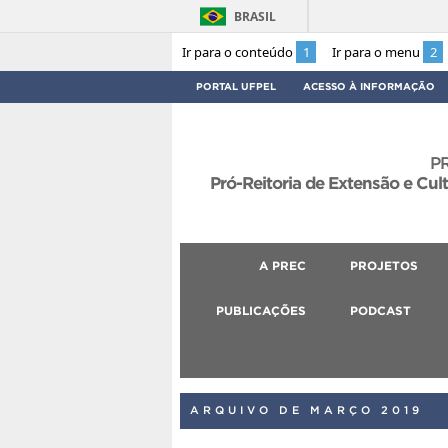
BRASIL
Ir para o conteúdo
1
Ir para o menu
2
PORTAL UFPEL
ACESSO À INFORMAÇÃO
P
Pró-Reitoria de Extensão e Cul
A PREC
PROJETOS
PUBLICAÇÕES
PODCAST
ARQUIVO DE MARÇO 2019