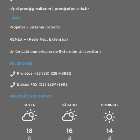
ufpel.prec@gmail.com | prec@ufpel.edu.br
LINKS
Projetos – Sistema Cobalto
RENEX – (Rede Nac. Extensão)
Unión Latinoamericana de Extensión Universitaria
TELEFONES
Projetos +55 (53) 3284-3992
Bolsas +55 (53) 3284-3993
PREVISÃO DO TEMPO
SEXTA
SÁBADO
DOMINGO
18
16
14
6
4
4