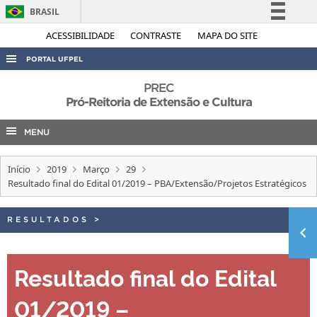
BRASIL
Simplifique!
ACESSIBILIDADE
CONTRASTE
MAPA DO SITE
Comunica BR
PORTAL UFPEL
Participe
ACESSO À INFORMAÇÃO
PREC
Acesso à informação
Pró-Reitoria de Extensão e Cultura
AUDITORIA
Legislação
MENU
COBALTO
Canais
CONCURSOS
Início
2019
Março
29
EDITAIS
Resultado final do Edital 01/2019 – PBA/Extensão/Projetos Estratégicos
INTERNACIONAL
RESULTADOS
>
OUVIDORIA
PORTARIAS
Resultado final do Edital
TELEFONES
01/2019 –