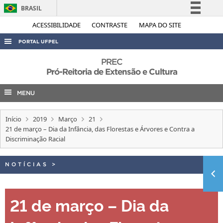
BRASIL
Simplifique!
ACESSIBILIDADE
CONTRASTE
MAPA DO SITE
Comunica BR
PORTAL UFPEL
Participe
ACESSO À INFORMAÇÃO
PREC
Acesso à informação
Pró-Reitoria de Extensão e Cultura
AUDITORIA
Legislação
MENU
COBALTO
Canais
CONCURSOS
Início
2019
Março
21
EDITAIS
21 de março – Dia da Infância, das Florestas e Árvores e Contra a
Discriminação Racial
INTERNACIONAL
OUVIDORIA
NOTÍCIAS
>
PORTARIAS
TELEFONES
21 de março – Dia da