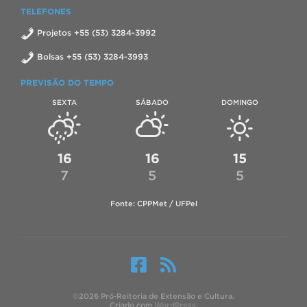
TELEFONES
Projetos +55 (53) 3284-3992
Bolsas +55 (53) 3284-3993
PREVISÃO DO TEMPO
SEXTA
SÁBADO
DOMINGO
16
16
15
7
5
5
Fonte: CPPMet / UFPel
©2026 Pró-Reitoria de Extensão e Cultura.
Criado com
WordPress
.