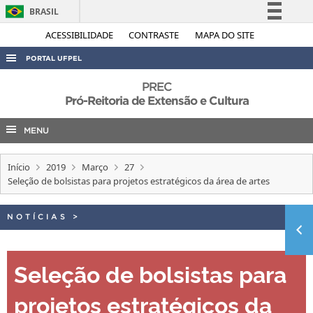
BRASIL
Simplifique!
ACESSIBILIDADE
CONTRASTE
MAPA DO SITE
Comunica BR
PORTAL UFPEL
Participe
ACESSO À INFORMAÇÃO
PREC
Acesso à informação
Pró-Reitoria de Extensão e Cultura
AUDITORIA
Legislação
MENU
COBALTO
Canais
CONCURSOS
Início
2019
Março
27
EDITAIS
Seleção de bolsistas para projetos estratégicos da área de artes
INTERNACIONAL
NOTÍCIAS
>
OUVIDORIA
PORTARIAS
Seleção de bolsistas para
TELEFONES
projetos estratégicos da