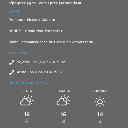
ufpel.prec@gmail.com | prec@ufpel.edu.br
LINKS
Projetos – Sistema Cobalto
RENEX – (Rede Nac. Extensão)
Unión Latinoamericana de Extensión Universitaria
TELEFONES
Projetos +55 (53) 3284-3992
Bolsas +55 (53) 3284-3993
PREVISÃO DO TEMPO
SEXTA
SÁBADO
DOMINGO
18
16
14
6
4
4