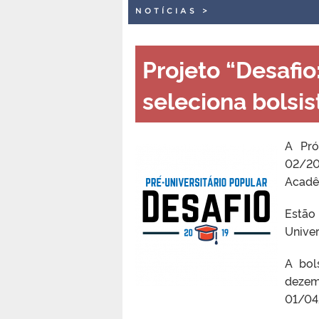
NOTÍCIAS
>
Projeto “Desafio
seleciona bolsis
A Pró
02/201
Acadê
Estão
Univer
A bol
dezem
01/04