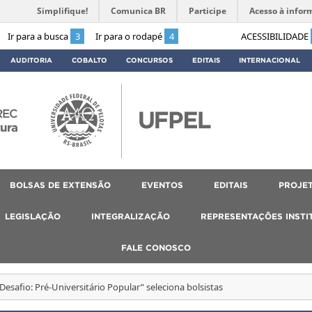
Simplifique!
Comunica BR
Participe
Acesso à infor
Ir para a busca
3
Ir para o rodapé
4
ACESSIBILIDADE
AUDITORIA
COBALTO
CONCURSOS
EDITAIS
INTERNACIONAL
REC
tura
BOLSAS DE EXTENSÃO
EVENTOS
EDITAIS
PROJET
LEGISLAÇÃO
INTEGRALIZAÇÃO
REPRESENTAÇÕES INSTI
FALE CONOSCO
Desafio: Pré-Universitário Popular” seleciona bolsistas