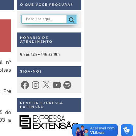
O QUE VOCÊ PROCURA?
HORÁRIO DE
ATENDIMENTO
8h às 12h – 14h às 18h.
al nº
olsas
SIGA-NOS
Facebook
Instagram
X
YouTube
Spotify
: Pré
REVISTA EXPRESSA
EXTENSÃO
15 de
03 a