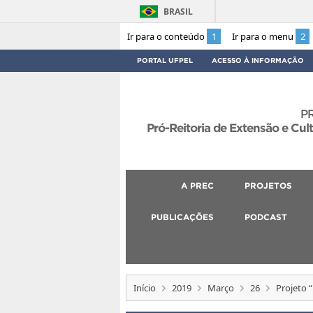
BRASIL
Ir para o conteúdo
1
Ir para o menu
2
PORTAL UFPEL
ACESSO À INFORMAÇÃO
P
Pró-Reitoria de Extensão e Cul
A PREC
PROJETOS
PUBLICAÇÕES
PODCAST
Início
2019
Março
26
Projeto “