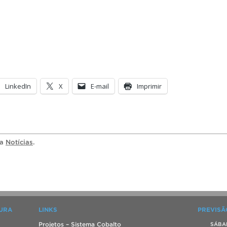
LinkedIn
X
E-mail
Imprimir
ia
Notícias
.
TURA
LINKS
PREVISÃ
Projetos – Sistema Cobalto
SÁBA