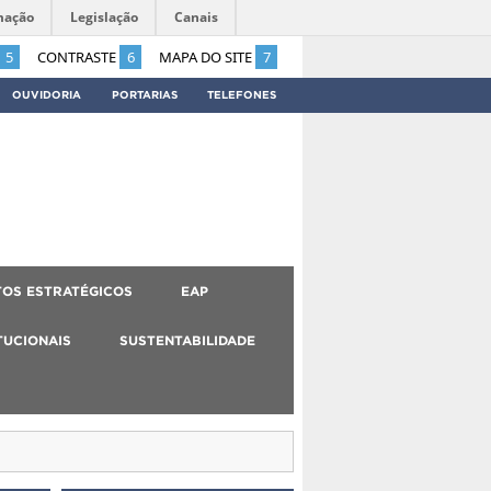
mação
Legislação
Canais
5
CONTRASTE
6
MAPA DO SITE
7
OUVIDORIA
PORTARIAS
TELEFONES
OS ESTRATÉGICOS
EAP
TUCIONAIS
SUSTENTABILIDADE