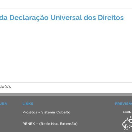
da Declaração Universal dos Direitos
do(s).
TURA
LINKS
PREVISÃ
Projetos – Sistema Cobalto
QUIN
RENEX – (Rede Nac. Extensão)