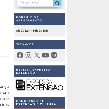
HORÁRIO DE
ATENDIMENTO
8h às 12h – 14h às 18h.
SIGA-NOS
Facebook
Instagram
X
YouTube
Spotify
REVISTA EXPRESSA
EXTENSÃO
lança
sa em
que o
CONGRESSO DE
eiras
EXTENSÃO E CULTURA