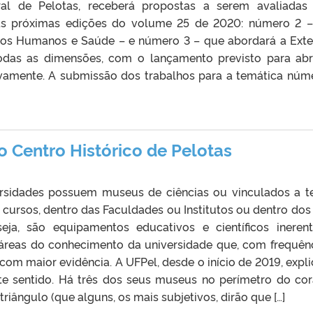
ral de Pelotas, receberá propostas a serem avaliadas
uas próximas edições do volume 25 de 2020: número 2 
itos Humanos e Saúde – e número 3 – que abordará a Ext
das as dimensões, com o lançamento previsto para abr
vamente. A submissão dos trabalhos para a temática núm
 Centro Histórico de Pelotas
ersidades possuem museus de ciências ou vinculados a 
 cursos, dentro das Faculdades ou Institutos ou dentro dos
eja, são equipamentos educativos e científicos ineren
 áreas do conhecimento da universidade que, com frequênc
om maior evidência. A UFPel, desde o início de 2019, expli
ste sentido. Há três dos seus museus no perímetro do co
riângulo (que alguns, os mais subjetivos, dirão que […]