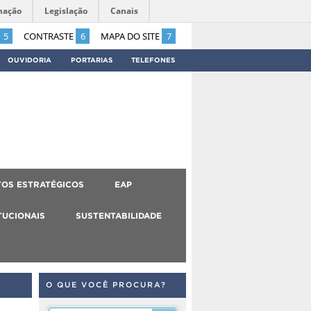
mação
Legislação
Canais
5
CONTRASTE
6
MAPA DO SITE
7
OUVIDORIA
PORTARIAS
TELEFONES
OS ESTRATÉGICOS
EAP
TUCIONAIS
SUSTENTABILIDADE
O QUE VOCÊ PROCURA?