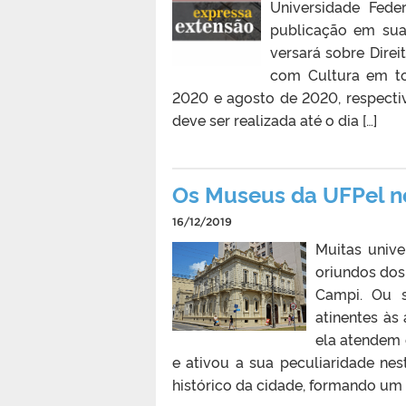
Universidade Fede
publicação em s
versará sobre Dire
com Cultura em to
2020 e agosto de 2020, respecti
deve ser realizada até o dia […]
Os Museus da UFPel no
16/12/2019
Muitas univ
oriundos dos
Campi. Ou s
atinentes às
ela atendem c
e ativou a sua peculiaridade ne
histórico da cidade, formando um t