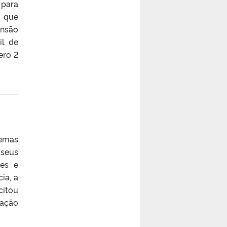
 para
– que
ensão
il de
ero 2
temas
 seus
tes e
ia, a
citou
ração