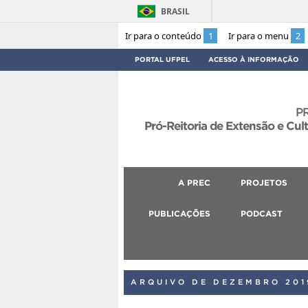
BRASIL
Ir para o conteúdo
1
Ir para o menu
2
PORTAL UFPEL
ACESSO À INFORMAÇÃO
P
Pró-Reitoria de Extensão e Cul
A PREC
PROJETOS
PUBLICAÇÕES
PODCAST
ARQUIVO DE DEZEMBRO 201