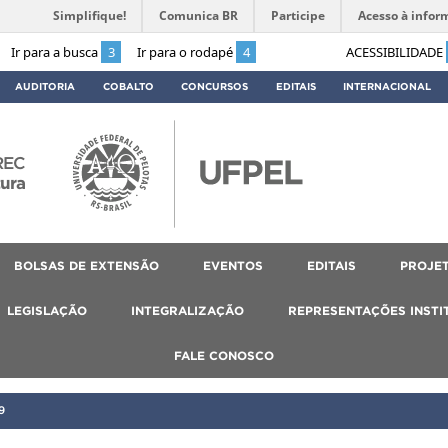
Simplifique!
Comunica BR
Participe
Acesso à infor
Ir para a busca
3
Ir para o rodapé
4
ACESSIBILIDADE
AUDITORIA
COBALTO
CONCURSOS
EDITAIS
INTERNACIONAL
REC
tura
BOLSAS DE EXTENSÃO
EVENTOS
EDITAIS
PROJET
LEGISLAÇÃO
INTEGRALIZAÇÃO
REPRESENTAÇÕES INSTI
FALE CONOSCO
9