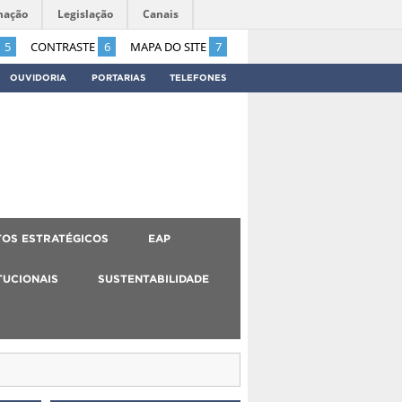
mação
Legislação
Canais
5
CONTRASTE
6
MAPA DO SITE
7
OUVIDORIA
PORTARIAS
TELEFONES
OS ESTRATÉGICOS
EAP
TUCIONAIS
SUSTENTABILIDADE