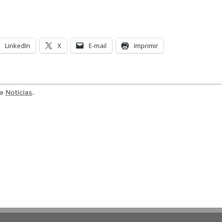
LinkedIn
X
E-mail
Imprimir
ia
Notícias
.