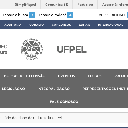
Simplifique!
Comunica BR
Participe
Acesso à infor
Ir para a busca
3
Ir para o rodapé
4
ACESSIBILIDADE
AUDITORIA
COBALTO
CONCURSOS
EDITAIS
INTERNACIONAL
REC
tura
BOLSAS DE EXTENSÃO
EVENTOS
EDITAIS
PROJET
LEGISLAÇÃO
INTEGRALIZAÇÃO
REPRESENTAÇÕES INSTI
FALE CONOSCO
minário do Plano de Cultura da UFPel