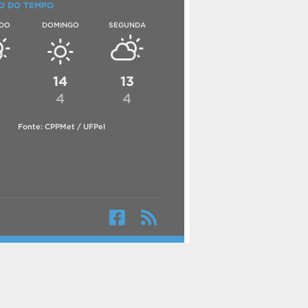
O DO TEMPO
DO
DOMINGO
SEGUNDA
6
14
13
4
4
Fonte: CPPMet / UFPel