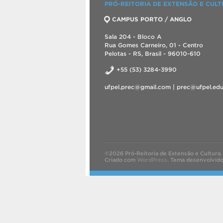
PRÓ-REITORIA DE EXTENSÃO E CUL
CAMPUS PORTO / ANGLO
Sala 204 - Bloco A
Rua Gomes Carneiro, 01 - Centro
Pelotas - RS, Brasil - 96010-610
+55 (53) 3284-3990
ufpel.prec@gmail.com | prec@ufpel.edu
©2026 Pró-Reitoria de Extensão e Cultura.
Criado com
WordPress
.
Tema desenvolvid