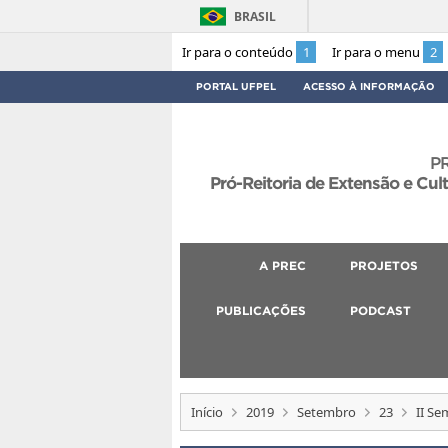
BRASIL
Ir para o conteúdo
1
Ir para o menu
2
PORTAL UFPEL
ACESSO À INFORMAÇÃO
P
Pró-Reitoria de Extensão e Cul
A PREC
PROJETOS
PUBLICAÇÕES
PODCAST
Início
2019
Setembro
23
II Se