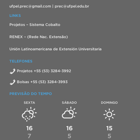
ufpel.prec@gmail.com | prec@ufpel.edu.br
LINKS
Projetos – Sistema Cobalto
RENEX – (Rede Nac. Extensão)
Unión Latinoamericana de Extensión Universitaria
TELEFONES
Projetos +55 (53) 3284-3992
Bolsas +55 (53) 3284-3993
PREVISÃO DO TEMPO
SEXTA
SÁBADO
DOMINGO
16
16
15
7
5
5