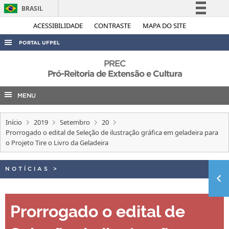
BRASIL
Simplifique!
ACESSIBILIDADE
CONTRASTE
MAPA DO SITE
Comunica BR
PORTAL UFPEL
Participe
ACESSO À INFORMAÇÃO
PREC
Acesso à informação
Pró-Reitoria de Extensão e Cultura
AUDITORIA
Legislação
MENU
COBALTO
Canais
CONCURSOS
Início
2019
Setembro
20
EDITAIS
Prorrogado o edital de Seleção de ilustração gráfica em geladeira para
o Projeto Tire o Livro da Geladeira
INTERNACIONAL
OUVIDORIA
NOTÍCIAS
>
PORTARIAS
TELEFONES
Prorrogado o edital de