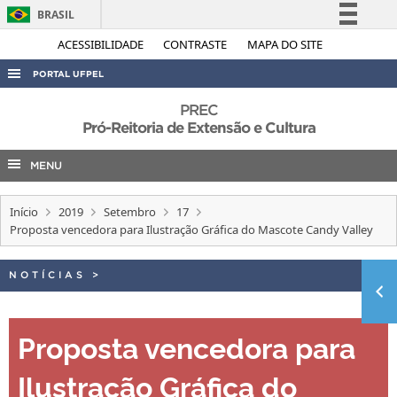
BRASIL
Simplifique!
ACESSIBILIDADE
CONTRASTE
MAPA DO SITE
Comunica BR
PORTAL UFPEL
Participe
ACESSO À INFORMAÇÃO
PREC
Acesso à informação
Pró-Reitoria de Extensão e Cultura
AUDITORIA
Legislação
MENU
COBALTO
Canais
CONCURSOS
Início
2019
Setembro
17
EDITAIS
Proposta vencedora para Ilustração Gráfica do Mascote Candy Valley
INTERNACIONAL
NOTÍCIAS
>
OUVIDORIA
PORTARIAS
Proposta vencedora para
TELEFONES
Ilustração Gráfica do