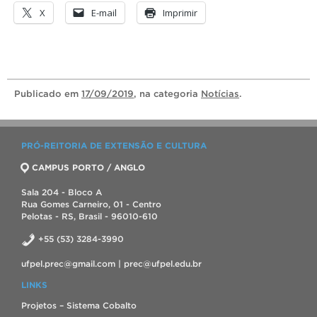
X
E-mail
Imprimir
Publicado
em
17/09/2019
, na categoria
Notícias
.
PRÓ-REITORIA DE EXTENSÃO E CULTURA
CAMPUS PORTO / ANGLO
Sala 204 - Bloco A
Rua Gomes Carneiro, 01 - Centro
Pelotas - RS, Brasil - 96010-610
+55 (53) 3284-3990
ufpel.prec@gmail.com | prec@ufpel.edu.br
LINKS
Projetos – Sistema Cobalto