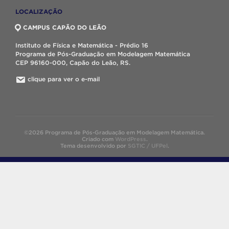
LOCALIZAÇÃO
CAMPUS CAPÃO DO LEÃO
Instituto de Física e Matemática - Prédio 16
Programa de Pós-Graduação em Modelagem Matemática
CEP 96160-000, Capão do Leão, RS.
clique para ver o e-mail
©2026 Programa de Pós-Graduação em Modelagem Matemática.
Criado com
WordPress
.
Tema desenvolvido por
SGTIC / UFPel
.