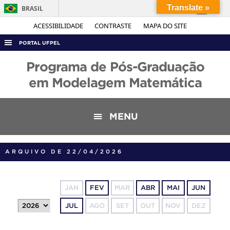
Translate »
BRASIL
Simplifique!
ACESSIBILIDADE
CONTRASTE
MAPA DO SITE
Comunica BR
PORTAL UFPEL
Participe
ACESSO À INFORMAÇÃO
Programa de Pós-Graduação
Acesso à informação
AUDITORIA
em Modelagem Matemática
Legislação
COBALTO
Canais
CONCURSOS
MENU
EDITAIS
INTERNACIONAL
ARQUIVO DE 22/04/2026
OUVIDORIA
PORTARIAS
JAN
FEV
MAR
ABR
MAI
JUN
TELEFONES
JUL
AGO
SET
OUT
NOV
DEZ