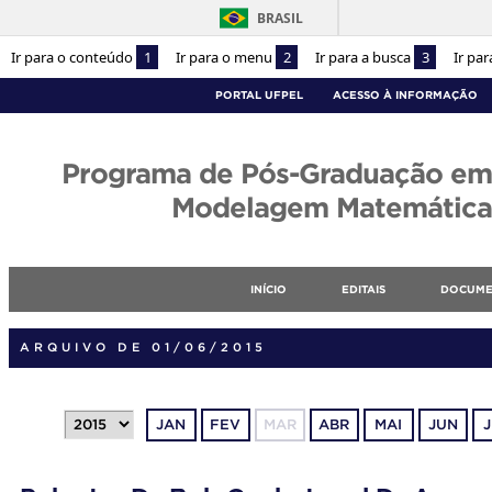
BRASIL
Ir para o conteúdo
1
Ir para o menu
2
Ir para a busca
3
Ir pa
PORTAL UFPEL
ACESSO À INFORMAÇÃO
Programa de Pós-Graduação em
Modelagem Matemática
INÍCIO
EDITAIS
DOCUME
ARQUIVO DE 01/06/2015
JAN
FEV
MAR
ABR
MAI
JUN