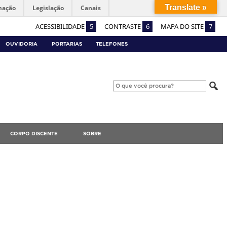
Translate »
mação
Legislação
Canais
ACESSIBILIDADE
5
CONTRASTE
6
MAPA DO SITE
7
OUVIDORIA
PORTARIAS
TELEFONES
CORPO DISCENTE
SOBRE