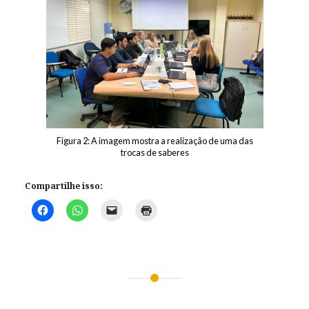
Figura 2: A imagem mostra a realização de uma das
trocas de saberes
Compartilhe isso:
Navegação