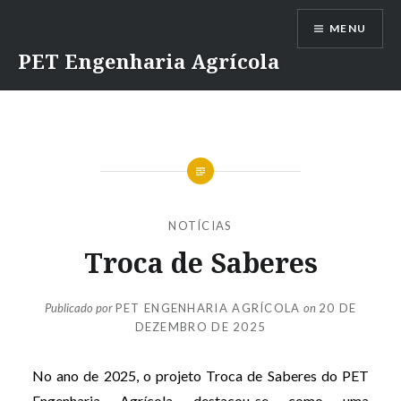
Ir
MENU
para
conteúdo
PET Engenharia Agrícola
NOTÍCIAS
Troca de Saberes
Publicado por
PET ENGENHARIA AGRÍCOLA
on
20 DE
DEZEMBRO DE 2025
No ano de 2025, o projeto Troca de Saberes do PET
Engenharia Agrícola destacou-se como uma