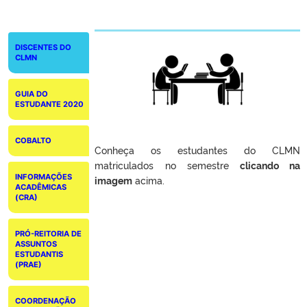
DISCENTES DO
CLMN2025
CLMN
GUIA DO
ESTUDANTE 2020
COBALTO
Conheça os estudantes do CLMN
matriculados no semestre
clicando na
INFORMAÇÕES
imagem
acima.
ACADÊMICAS
(CRA)
PRÓ-REITORIA DE
ASSUNTOS
ESTUDANTIS
(PRAE)
COORDENAÇÃO