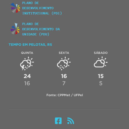
TEMPO EM PELOTAS, RS
QUINTA
SEXTA
SÁBADO
24
16
15
16
7
5
Fonte: CPPMet / UFPel