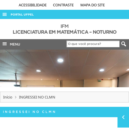
ACESSIBILIDADE
CONTRASTE
MAPA DO SITE
PORTAL UFPEL
ACESSO À INFORMAÇÃO
IFM
LICENCIATURA EM MATEMÁTICA – NOTURNO
AUDITORIA
MENU
COBALTO
CONCURSOS
EDITAIS
INTERNACIONAL
OUVIDORIA
PORTARIAS
Início
INGRESSEI NO CLMN
TELEFONES
INGRESSEI NO CLMN