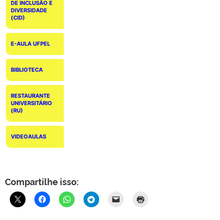
DE INCLUSÃO E
DIVERSIDADE
(CID)
E-AULA UFPEL
BIBLIOTECA
RESTAURANTE
UNIVERSITÁRIO
(RU)
VIDEOAULAS
Compartilhe isso: