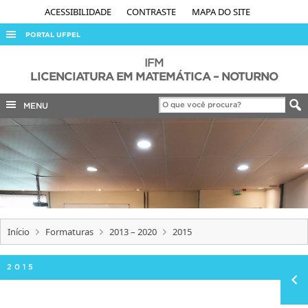
ACESSIBILIDADE
CONTRASTE
MAPA DO SITE
PORTAL UFPEL
ACESSO À INFORMAÇÃO
IFM
LICENCIATURA EM MATEMÁTICA – NOTURNO
AUDITORIA
MENU
COBALTO
CONCURSOS
EDITAIS
INTERNACIONAL
OUVIDORIA
PORTARIAS
Início
Formaturas
2013 – 2020
2015
TELEFONES
2015