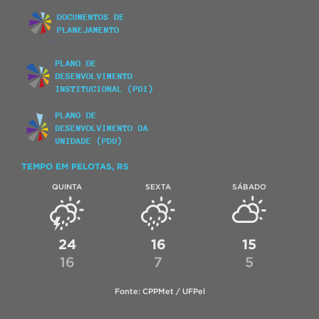
TEMPO EM PELOTAS, RS
QUINTA
SEXTA
SÁBADO
24
16
15
16
7
5
Fonte: CPPMet / UFPel