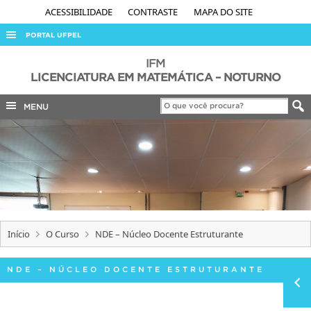
ACESSIBILIDADE
CONTRASTE
MAPA DO SITE
PORTAL UFPEL
ACESSO À INFORMAÇÃO
IFM
LICENCIATURA EM MATEMÁTICA – NOTURNO
AUDITORIA
MENU
COBALTO
CONCURSOS
EDITAIS
INTERNACIONAL
OUVIDORIA
PORTARIAS
Início
O Curso
NDE – Núcleo Docente Estruturante
TELEFONES
NDE – NÚCLEO DOCENTE ESTRUTURANTE