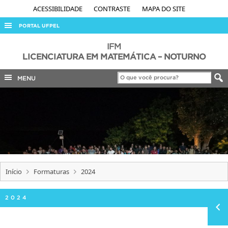
ACESSIBILIDADE
CONTRASTE
MAPA DO SITE
PORTAL UFPEL
ACESSO À INFORMAÇÃO
IFM
LICENCIATURA EM MATEMÁTICA – NOTURNO
AUDITORIA
MENU
COBALTO
CONCURSOS
EDITAIS
INTERNACIONAL
OUVIDORIA
PORTARIAS
Início
Formaturas
2024
TELEFONES
2024
CLMN2026