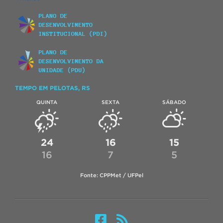
TEMPO EM PELOTAS, RS
QUINTA
SEXTA
SÁBADO
24
16
15
16
7
5
Fonte: CPPMet / UFPel