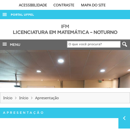
ACESSIBILIDADE
CONTRASTE
MAPA DO SITE
PORTAL UFPEL
ACESSO À INFORMAÇÃO
IFM
LICENCIATURA EM MATEMÁTICA – NOTURNO
AUDITORIA
MENU
COBALTO
CONCURSOS
EDITAIS
INTERNACIONAL
OUVIDORIA
PORTARIAS
Início
Início
Apresentação
TELEFONES
APRESENTAÇÃO