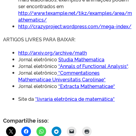
ser encontrados em
http://www.texample.net/tikz/examples/area/m
athematics/
http://crazyproject.wordpress.com/mega-index/
ARTIGOS LIVRES PARA BAIXAR:
http://arxiv.org/archive/math
Jornal eletrônico
Studia Mathematica
Jornal eletrônico
“
Annals of Functional Analysis
“
.
Jornal eletrônico
“
Commentationes
Mathematicae Universitatis Carolinae
“
Jornal eletrônico
“
Extracta Mathematicae
“
Site da
“
livraria eletrônica de matemática
“
Compartilhe isso: