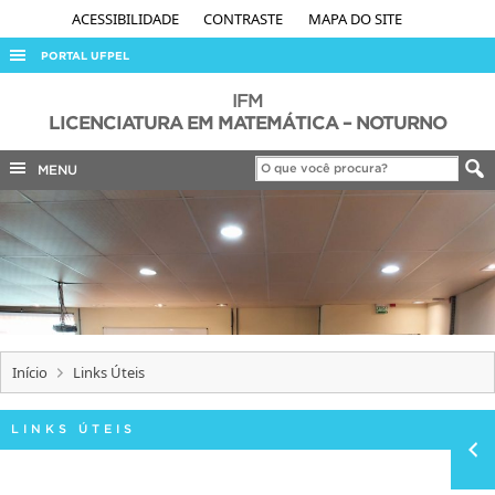
ACESSIBILIDADE
CONTRASTE
MAPA DO SITE
PORTAL UFPEL
ACESSO À INFORMAÇÃO
IFM
LICENCIATURA EM MATEMÁTICA – NOTURNO
AUDITORIA
MENU
COBALTO
CONCURSOS
EDITAIS
INTERNACIONAL
OUVIDORIA
PORTARIAS
Início
Links Úteis
TELEFONES
LINKS ÚTEIS