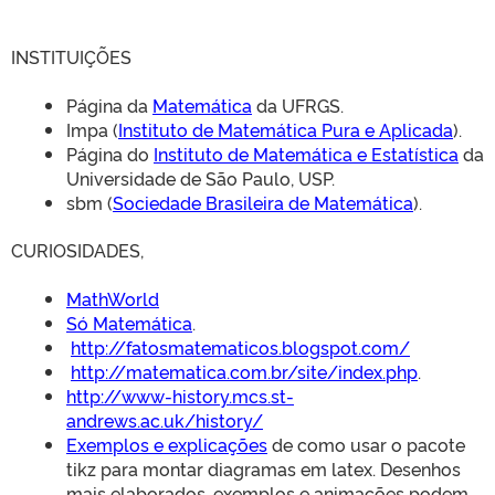
INSTITUIÇÕES
CLMN2025
Página da
Matemática
da UFRGS.
Impa (
Instituto de Matemática Pura e Aplicada
).
Página do
Instituto de Matemática e Estatística
da
Universidade de São Paulo, USP.
sbm (
Sociedade Brasileira de Matemática
).
CURIOSIDADES,
MathWorld
Só Matemática
.
http://fatosmatematicos.blogspot.com/
http://matematica.com.br/site/index.php
.
http://www-history.mcs.st-
andrews.ac.uk/history/
Exemplos e explicações
de como usar o pacote
tikz para montar diagramas em latex. Desenhos
mais elaborados, exemplos e animações podem