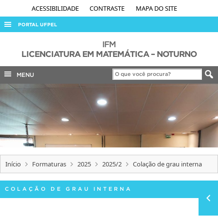
ACESSIBILIDADE
CONTRASTE
MAPA DO SITE
PORTAL UFPEL
ACESSO À INFORMAÇÃO
IFM
LICENCIATURA EM MATEMÁTICA – NOTURNO
AUDITORIA
MENU
COBALTO
CONCURSOS
EDITAIS
INTERNACIONAL
OUVIDORIA
PORTARIAS
Início
Formaturas
2025
2025/2
Colação de grau interna
TELEFONES
COLAÇÃO DE GRAU INTERNA