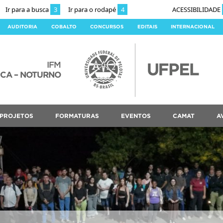
Ir para a busca
3
Ir para o rodapé
4
ACESSIBILIDADE
AUDITORIA
COBALTO
CONCURSOS
EDITAIS
INTERNACIONAL
IFM
ICA – NOTURNO
PROJETOS
FORMATURAS
EVENTOS
CAMAT
A