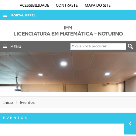
ACESSIBILIDADE
CONTRASTE
MAPA DO SITE
PORTAL UFPEL
ACESSO À INFORMAÇÃO
IFM
LICENCIATURA EM MATEMÁTICA – NOTURNO
AUDITORIA
MENU
COBALTO
CONCURSOS
EDITAIS
INTERNACIONAL
OUVIDORIA
PORTARIAS
Início
Eventos
TELEFONES
EVENTOS