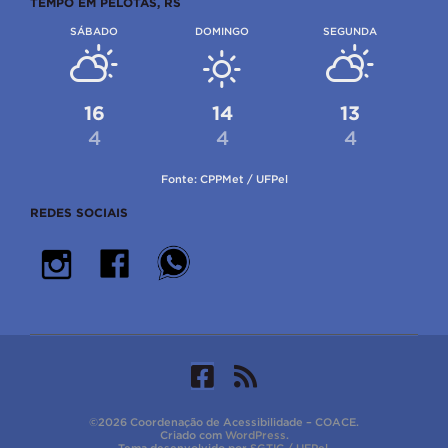
TEMPO EM PELOTAS, RS
SÁBADO
DOMINGO
SEGUNDA
16
14
13
4
4
4
Fonte: CPPMet / UFPel
REDES SOCIAIS
©2026 Coordenação de Acessibilidade – COACE.
Criado com
WordPress
.
Tema desenvolvido por
SGTIC / UFPel
.