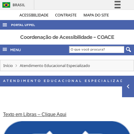
BRASIL
Simplifique!
ACESSIBILIDADE
CONTRASTE
MAPA DO SITE
Comunica BR
PORTAL UFPEL
Participe
ACESSO À INFORMAÇÃO
Coordenação de Acessibilidade – COACE
Acesso à informação
AUDITORIA
MENU
Legislação
COBALTO
Canais
Início
Atendimento Educacional Especializado
CONCURSOS
EDITAIS
ATENDIMENTO EDUCACIONAL ESPECIALIZADO
INTERNACIONAL
OUVIDORIA
PORTARIAS
Texto em Libras – Clique Aqui
TELEFONES