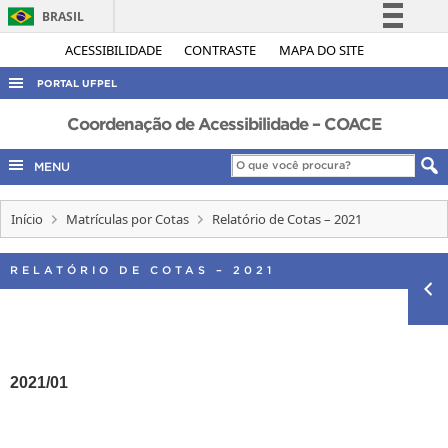
BRASIL
Simplifique!
ACESSIBILIDADE
CONTRASTE
MAPA DO SITE
Comunica BR
PORTAL UFPEL
Participe
ACESSO À INFORMAÇÃO
Coordenação de Acessibilidade – COACE
Acesso à informação
AUDITORIA
MENU
Legislação
COBALTO
Canais
Início
Matrículas por Cotas
Relatório de Cotas – 2021
CONCURSOS
EDITAIS
RELATÓRIO DE COTAS – 2021
INTERNACIONAL
OUVIDORIA
PORTARIAS
2021/01
TELEFONES