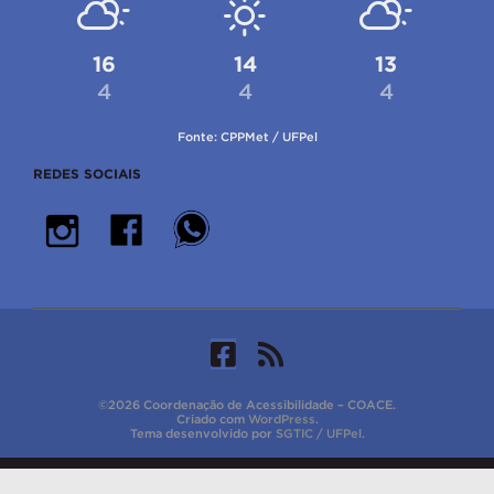
16
14
13
4
4
4
Fonte: CPPMet / UFPel
REDES SOCIAIS
©2026 Coordenação de Acessibilidade – COACE.
Criado com
WordPress
.
Tema desenvolvido por
SGTIC / UFPel
.