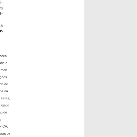
abeça
ade e
emais
ações.
ada de
nos na
 setas,
ligado
ão de
a
ÔNICA:
espaços