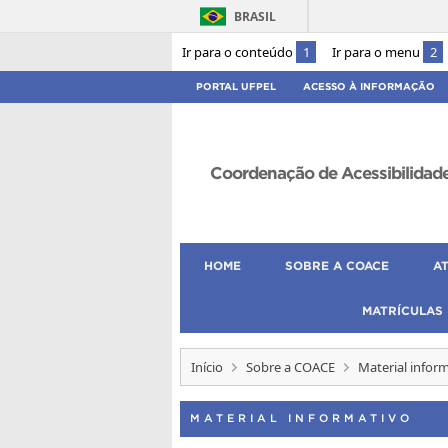
BRASIL
Ir para o conteúdo
1
Ir para o menu
2
PORTAL UFPEL
ACESSO À INFORMAÇÃO
Coordenação de Acessibilidad
HOME
SOBRE A COACE
A
MATRÍCULAS
Início
Sobre a COACE
Material infor
MATERIAL INFORMATIVO