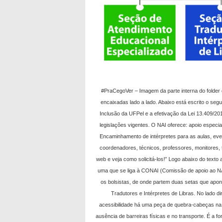
#PraCegoVer – Imagem da parte interna do folde
encaixadas lado a lado. Abaixo está escrito o seg
Inclusão da UFPel e a efetivação da Lei 13.409/20
legislações vigentes. O NAI oferece: apoio especi
Encaminhamento de intérpretes para as aulas, eve
coordenadores, técnicos, professores, monitores, 
web e veja como solicitá-los!” Logo abaixo do texto
uma que se liga à CONAI (Comissão de apoio ao NA
os bolsistas, de onde partem duas setas que apo
Tradutores e Intérpretes de Libras. No lado di
acessibilidade há uma peça de quebra-cabeças na
ausência de barreiras físicas e no transporte. É a f