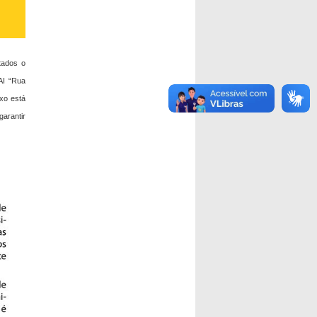
tados o
AI “Rua
ixo está
garantir