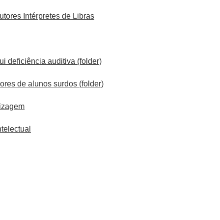
tores Intérpretes de Libras
deficiência auditiva (folder)
res de alunos surdos (folder)
dizagem
ntelectual