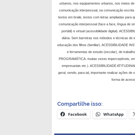
urbanos, nos equipamentos urbanos, nos meios de
comunicação interpessoal, na comunicação escrita e 
textos em braile, textos com letras ampliadas para 
comunicação interpessoal (face a face, língua de sinai
portátil) e virtual (acessibilidade digital). AC
diária. Sem barreiras nos métodos e técnicas de est
educação dos filhos (familiar). ACESSIBILIDADE INS
e ferramentas de estudo (escolar), de trabalho 
PROGRAMÁTICA: muitas vezes imperceptíveis, embutid
empresariais etc.). ACESSIBILIDADE ATITUDINAL:
geral, sendo, para tal, importante realizar açõe
forma de acessi
Compartilhe isso:
Facebook
WhatsApp