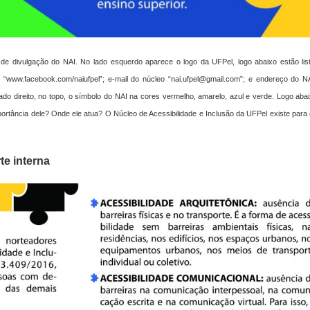
de divulgação do NAI. No lado esquerdo aparece o logo da UFPel, logo abaixo estão lis
ok “www.facebook.com/naiufpel”; e-mail do núcleo “nai.ufpel@gmail.com”; e endereço do N
do direito, no topo, o símbolo do NAI na cores vermelho, amarelo, azul e verde. Logo aba
ortância dele? Onde ele atua? O Núcleo de Acessibilidade e Inclusão da UFPel existe para 
te interna