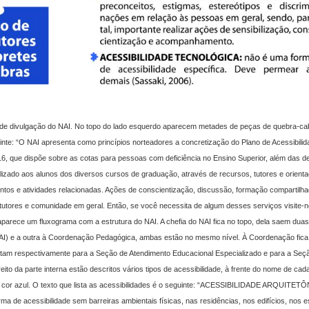
r de divulgação do NAI. No topo do lado esquerdo aparecem metades de peças de quebra-c
uinte: “O NAI apresenta como princípios norteadores a concretização do Plano de Acessibilid
16, que dispõe sobre as cotas para pessoas com deficiência no Ensino Superior, além das d
alizado aos alunos dos diversos cursos de graduação, através de recursos, tutores e orient
ntos e atividades relacionadas. Ações de conscientização, discussão, formação compartilh
tutores e comunidade em geral. Então, se você necessita de algum desses serviços visite-
 aparece um fluxograma com a estrutura do NAI. A chefia do NAI fica no topo, dela saem duas
I) e a outra à Coordenação Pedagógica, ambas estão no mesmo nível. À Coordenação fica 
ntam respectivamente para a Seção de Atendimento Educacional Especializado e para a Seç
reito da parte interna estão descritos vários tipos de acessibilidade, à frente do nome de cad
 cor azul. O texto que lista as acessibilidades é o seguinte: “ACESSIBILIDADE ARQUITET
orma de acessibilidade sem barreiras ambientais físicas, nas residências, nos edifícios, nos 