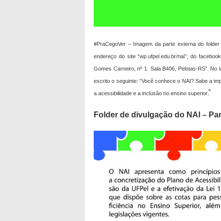
#PraCegoVer – Imagem da parte externa do folder 
endereço do site “wp.ufpel.edu.br/nai”; do facebo
Gomes Carneiro, nº 1. Sala B406, Pelotas-RS”. No la
escrito o seguinte: “Você conhece o NAI? Sabe a imp
.”
a acessibilidade e a inclusão no ensino superior
Folder de divulgação do NAI – Par