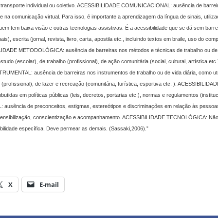
 transporte individual ou coletivo. ACESSIBILIDADE COMUNICACIONAL: ausência de barrei
na comunicação virtual. Para isso, é importante a aprendizagem da língua de sinais, utiliz
quem tem baixa visão e outras tecnologias assistivas. É a acessibilidade que se dá sem barre
s), escrita (jornal, revista, livro, carta, apostila etc., incluindo textos em braile, uso do com
ESSIBILIDADE METODOLÓGICA: ausência de barreiras nos métodos e técnicas de trabalho ou de
udo (escolar), de trabalho (profissional), de ação comunitária (social, cultural, artística etc.
TRUMENTAL: ausência de barreiras nos instrumentos de trabalho ou de vida diária, como ut
(profissional), de lazer e recreação (comunitária, turística, esportiva etc. ). ACESSIBILIDAD
as em políticas públicas (leis, decretos, portarias etc.), normas e regulamentos (instituc
 ausência de preconceitos, estigmas, estereótipos e discriminações em relação às pesso
s de sensibilização, conscientização e acompanhamento. ACESSIBILIDADE TECNOLÓGICA: Nã
bilidade específica. Deve permear as demais. (Sassaki,2006).”
X
E-mail