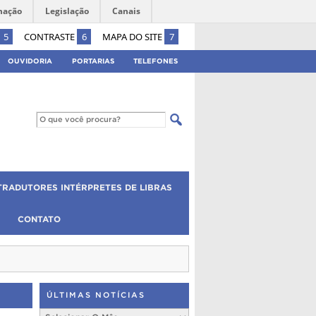
mação
Legislação
Canais
5
CONTRASTE
6
MAPA DO SITE
7
OUVIDORIA
PORTARIAS
TELEFONES
TRADUTORES INTÉRPRETES DE LIBRAS
CONTATO
ÚLTIMAS NOTÍCIAS
Últimas