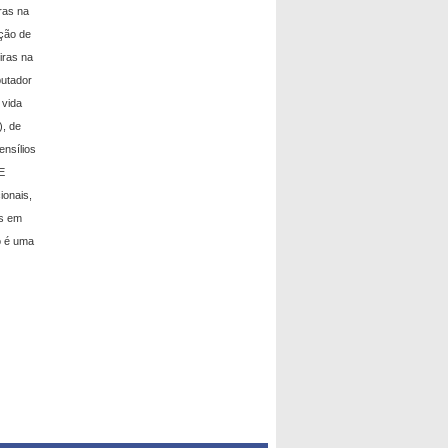
ras na
ação de
iras na
putador
 vida
), de
ensílios
E
ionais,
as em
o é uma