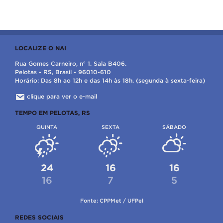
LOCALIZE O NAI
Rua Gomes Carneiro, nº 1. Sala B406.
Pelotas - RS, Brasil - 96010-610
Horário: Das 8h ao 12h e das 14h às 18h. (segunda à sexta-feira)
clique para ver o e-mail
TEMPO EM PELOTAS, RS
QUINTA
SEXTA
SÁBADO
24
16
16
16
7
5
Fonte: CPPMet / UFPel
REDES SOCIAIS