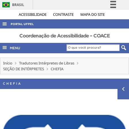
BRASIL
Simplifique!
ACESSIBILIDADE
CONTRASTE
MAPA DO SITE
Comunica BR
PORTAL UFPEL
Participe
ACESSO À INFORMAÇÃO
Coordenação de Acessibilidade – COACE
Acesso à informação
AUDITORIA
MENU
Legislação
COBALTO
Canais
Início
Tradutores Intérpretes de Libras
CONCURSOS
SEÇÃO DE INTÉRPRETES
CHEFIA
EDITAIS
INTERNACIONAL
CHEFIA
OUVIDORIA
PORTARIAS
TELEFONES