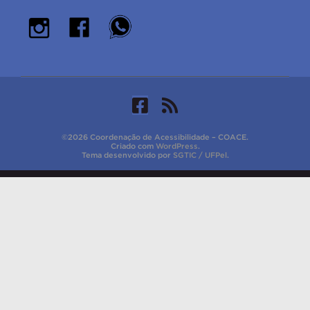
©2026 Coordenação de Acessibilidade – COACE.
Criado com
WordPress
.
Tema desenvolvido por
SGTIC / UFPel
.