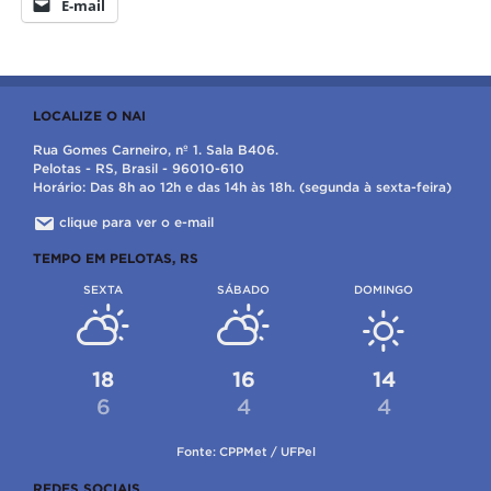
E-mail
LOCALIZE O NAI
Rua Gomes Carneiro, nº 1. Sala B406.
Pelotas - RS, Brasil - 96010-610
Horário: Das 8h ao 12h e das 14h às 18h. (segunda à sexta-feira)
clique para ver o e-mail
TEMPO EM PELOTAS, RS
SEXTA
SÁBADO
DOMINGO
18
16
14
6
4
4
Fonte: CPPMet / UFPel
REDES SOCIAIS