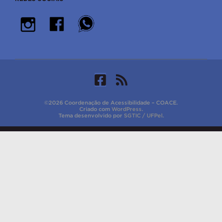
©2026 Coordenação de Acessibilidade – COACE.
Criado com
WordPress
.
Tema desenvolvido por
SGTIC / UFPel
.