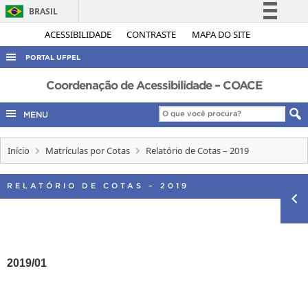
BRASIL
Simplifique!
ACESSIBILIDADE
CONTRASTE
MAPA DO SITE
Comunica BR
PORTAL UFPEL
Participe
ACESSO À INFORMAÇÃO
Coordenação de Acessibilidade – COACE
Acesso à informação
AUDITORIA
MENU
Legislação
COBALTO
Canais
Início
Matrículas por Cotas
Relatório de Cotas – 2019
CONCURSOS
EDITAIS
RELATÓRIO DE COTAS – 2019
INTERNACIONAL
OUVIDORIA
PORTARIAS
2019/01
TELEFONES