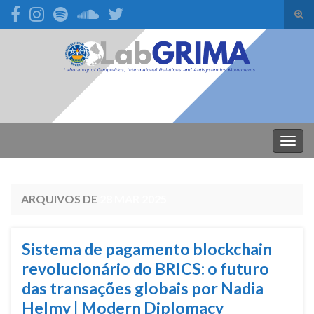
Alte
form
Search for:
de
pesq
Alter
nave
ARQUIVOS DE
28 MAR 2025
Sistema de pagamento blockchain
revolucionário do BRICS: o futuro
das transações globais por Nadia
Helmy | Modern Diplomacy