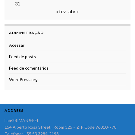
31
« fev
abr »
ADMINSTRAÇÃO
Acessar
Feed de posts
Feed de comentários
WordPress.org
ADDRESS
LabGRIMA-UFPEL
154 Alberto Rosa Street, Room 325 – ZIP Code 96010-770
Telefone: +55 53 3284-2198