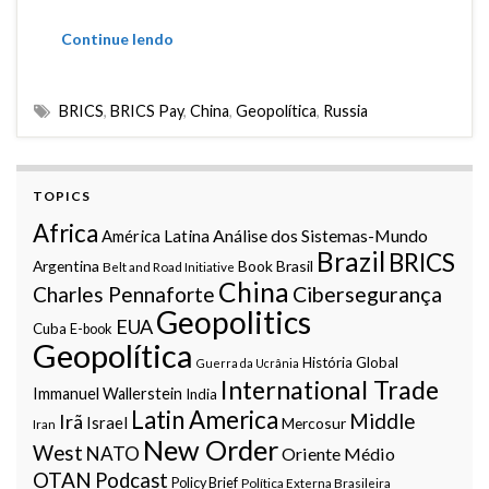
Continue lendo
BRICS
,
BRICS Pay
,
China
,
Geopolítica
,
Russia
TOPICS
Africa
Análise dos Sistemas-Mundo
América Latina
Brazil
BRICS
Argentina
Book
Brasil
Belt and Road Initiative
China
Charles Pennaforte
Cibersegurança
Geopolitics
EUA
Cuba
E-book
Geopolítica
História Global
Guerra da Ucrânia
International Trade
Immanuel Wallerstein
India
Latin America
Middle
Irã
Israel
Mercosur
Iran
New Order
West
NATO
Oriente Médio
OTAN
Podcast
Policy Brief
Política Externa Brasileira