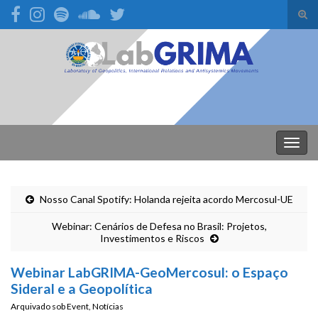
Alte
form
Search for:
de
pesq
Alter
nave
Nosso Canal Spotify: Holanda rejeita acordo Mercosul-UE
Webinar: Cenários de Defesa no Brasil: Projetos,
Investimentos e Riscos
Webinar LabGRIMA-GeoMercosul: o Espaço
Sideral e a Geopolítica
Arquivado sob
Event
,
Notícias