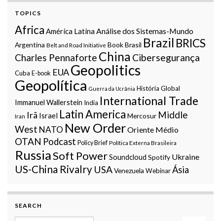
TOPICS
Africa
Análise dos Sistemas-Mundo
América Latina
Brazil
BRICS
Argentina
Book
Brasil
Belt and Road Initiative
China
Charles Pennaforte
Cibersegurança
Geopolitics
EUA
Cuba
E-book
Geopolítica
História Global
Guerra da Ucrânia
International Trade
Immanuel Wallerstein
India
Latin America
Middle
Irã
Israel
Mercosur
Iran
New Order
West
NATO
Oriente Médio
OTAN
Podcast
Policy Brief
Política Externa Brasileira
Russia
Soft Power
Ukraine
Soundcloud
Spotify
US-China Rivalry
USA
Ásia
Venezuela
Webinar
SEARCH