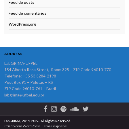
Feed de posts
Feed de comentários
WordPress.org
ADDRESS
LabGRIMA-UFPEL
154 Alberto Rosa Street, Room 325 – ZIP Code 96010-770
Telefone: +55 53 3284-2198
Post Box 91 – Pelotas – RS
ZIP Code 96010-761 – Brazil
labgrima@ufpel.edu.br
LabGRIMA, 2019-2026. All Rights Reserved.
Criado com
WordPress
. Tema
Graphene
.