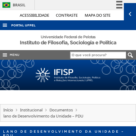
BRASIL
Simplifique!
ACESSIBILIDADE
CONTRASTE
MAPA DO SITE
Comunica BR
PORTAL UFPEL
Participe
ACESSO À INFORMAÇÃO
Universidade Federal de Pelotas
Instituto de Filosofia, Sociologia e Política
Acesso à informação
AUDITORIA
Legislação
MENU
COBALTO
Canais
CONCURSOS
EDITAIS
INTERNACIONAL
OUVIDORIA
PORTARIAS
Início
Institucional
Documentos
lano de Desenvolvimento da Unidade – PDU
TELEFONES
LANO DE DESENVOLVIMENTO DA UNIDADE –
PDU