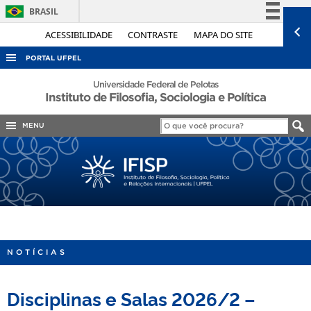
BRASIL
Simplifique!
ACESSIBILIDADE
CONTRASTE
MAPA DO SITE
Comunica BR
PORTAL UFPEL
Participe
ACESSO À INFORMAÇÃO
Universidade Federal de Pelotas
Instituto de Filosofia, Sociologia e Política
Acesso à informação
AUDITORIA
Legislação
MENU
COBALTO
Canais
CONCURSOS
EDITAIS
INTERNACIONAL
OUVIDORIA
PORTARIAS
NOTÍCIAS
TELEFONES
Disciplinas e Salas 2026/2 –