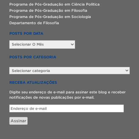
Programa de Pós-Graduação em Ciência Política
Programa de Pós-Graduação em Filosofia
Programa de Pós-Graduação em Sociologia
Departamento de Filosofia
POSTS POR DATA
Posts
por
data
POSTS POR CATEGORIA
Posts
por
categoria
RECEBA ATUALIZAÇÕES
Digite seu endereço de e-mail para assinar este blog e receber
notificações de novas publicações por e-mail.
Endereço
de
e-
Assinar
mail