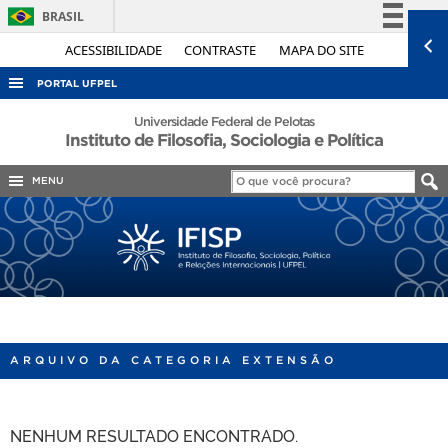
BRASIL
Simplifique!
ACESSIBILIDADE
CONTRASTE
MAPA DO SITE
Comunica BR
PORTAL UFPEL
Participe
ACESSO À INFORMAÇÃO
Universidade Federal de Pelotas
Instituto de Filosofia, Sociologia e Política
Acesso à informação
AUDITORIA
Legislação
MENU
COBALTO
Canais
CONCURSOS
EDITAIS
INTERNACIONAL
OUVIDORIA
PORTARIAS
ARQUIVO DA CATEGORIA EXTENSÃO
TELEFONES
NENHUM RESULTADO ENCONTRADO.