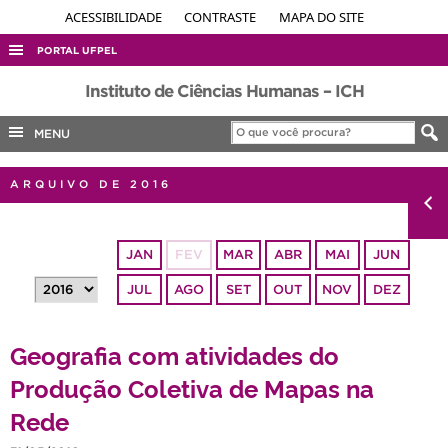
ACESSIBILIDADE
CONTRASTE
MAPA DO SITE
PORTAL UFPEL
ACESSO À INFORMAÇÃO
Instituto de Ciências Humanas – ICH
AUDITORIA
MENU
COBALTO
ARQUIVO DE 2016
CONCURSOS
EDITAIS
JAN
FEV
MAR
ABR
MAI
JUN
INTERNACIONAL
JUL
AGO
SET
OUT
NOV
DEZ
OUVIDORIA
PORTARIAS
Geografia com atividades do
TELEFONES
Produção Coletiva de Mapas na
Rede