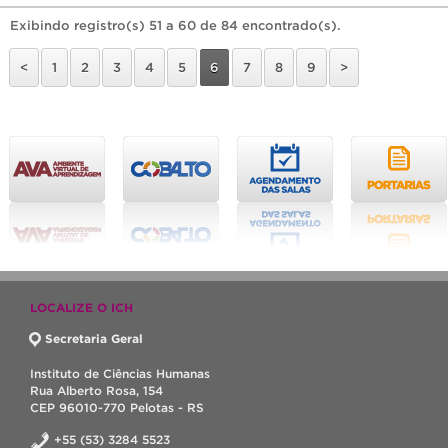
Exibindo registro(s) 51 a 60 de 84 encontrado(s).
<
1
2
3
4
5
6
7
8
9
>
LOCALIZE O ICH
Secretaria Geral
Instituto de Ciências Humanas
Rua Alberto Rosa, 154
CEP 96010-770 Pelotas - RS
+55 (53) 3284 5523