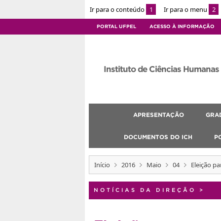
Ir para o conteúdo
1
Ir para o menu
2
PORTAL UFPEL
ACESSO À INFORMAÇÃO
Instituto de Ciências Humanas
APRESENTAÇÃO
GRA
DOCUMENTOS DO ICH
P
Início
2016
Maio
04
Eleição p
NOTÍCIAS DA DIREÇÃO
>