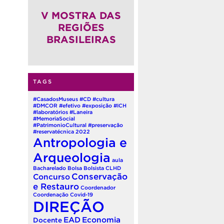
(QUADRIÊNIO 2026-2030)
V MOSTRA DAS
REGIÕES
BRASILEIRAS
TAGS
#CasadosMuseus
#CD
#cultura
#DMCOR
#efetivo
#exposição
#ICH
#laboratórios
#Laneira
#MemoriaSocial
#PatrimonioCultural
#preservação
#reservatécnica
2022
Antropologia e
Arqueologia
aula
Bacharelado
Bolsa
Bolsista
CLHD
Conservação
Concurso
e Restauro
Coordenador
Coordenação
Covid-19
DIREÇÃO
EAD
Economia
Docente