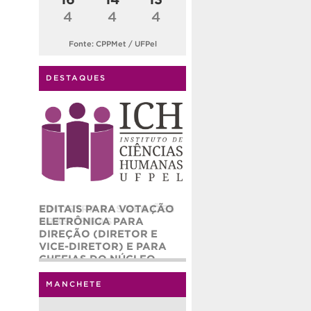
4
4
4
Fonte: CPPMet / UFPel
DESTAQUES
EDITAIS PARA VOTAÇÃO
ELETRÔNICA PARA
DIREÇÃO (DIRETOR E
VICE-DIRETOR) E PARA
CHEFIAS DO NÚCLEO
ADMINISTRATIVO (CHEFE
E CHEFE ADJUNTO) DO
MANCHETE
INSTITUTO DE CIÊNCIAS
HUMANAS – ICH/UFPEL