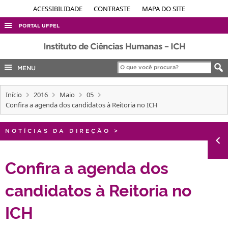
ACESSIBILIDADE
CONTRASTE
MAPA DO SITE
PORTAL UFPEL
ACESSO À INFORMAÇÃO
Instituto de Ciências Humanas – ICH
AUDITORIA
MENU
COBALTO
Início
2016
Maio
05
CONCURSOS
Confira a agenda dos candidatos à Reitoria no ICH
EDITAIS
INTERNACIONAL
NOTÍCIAS DA DIREÇÃO
>
OUVIDORIA
Confira a agenda dos
PORTARIAS
candidatos à Reitoria no
TELEFONES
ICH