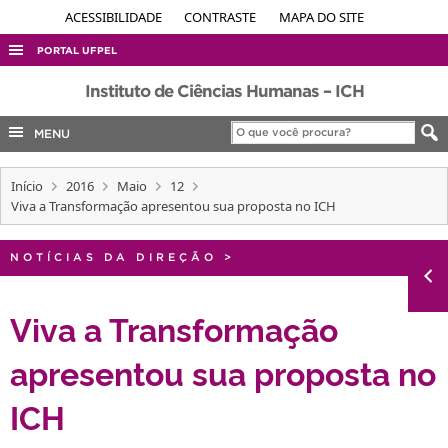
ACESSIBILIDADE
CONTRASTE
MAPA DO SITE
PORTAL UFPEL
ACESSO À INFORMAÇÃO
Instituto de Ciências Humanas – ICH
AUDITORIA
MENU
COBALTO
Início
2016
Maio
12
CONCURSOS
Viva a Transformação apresentou sua proposta no ICH
EDITAIS
INTERNACIONAL
NOTÍCIAS DA DIREÇÃO
>
OUVIDORIA
Viva a Transformação
PORTARIAS
apresentou sua proposta no
TELEFONES
ICH