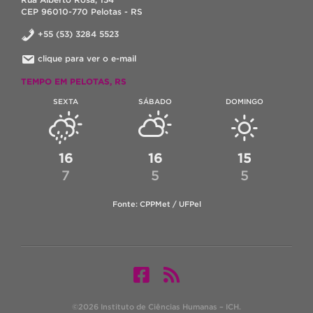
CEP 96010-770 Pelotas - RS
+55 (53) 3284 5523
clique para ver o e-mail
TEMPO EM PELOTAS, RS
SEXTA
SÁBADO
DOMINGO
16
16
15
7
5
5
Fonte: CPPMet / UFPel
©2026 Instituto de Ciências Humanas – ICH.