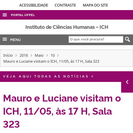
ACESSIBILIDADE
CONTRASTE
MAPA DO SITE
PORTAL UFPEL
ACESSO À INFORMAÇÃO
Instituto de Ciências Humanas – ICH
AUDITORIA
MENU
COBALTO
Início
2016
Maio
10
CONCURSOS
Mauro e Luciane visitam o ICH, 11/05, às 17 H, Sala 323
EDITAIS
INTERNACIONAL
VEJA AQUI TODAS AS NOTÍCIAS
>
OUVIDORIA
Mauro e Luciane visitam o
PORTARIAS
ICH, 11/05, às 17 H, Sala
TELEFONES
323