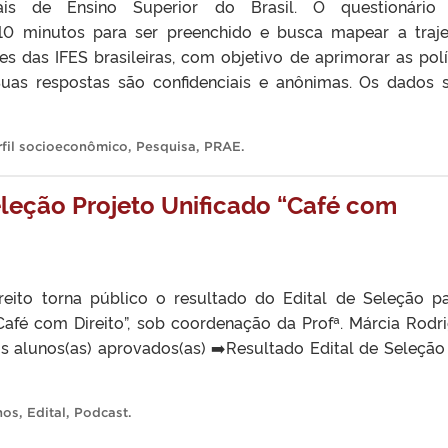
erais de Ensino Superior do Brasil. O questionário
0 minutos para ser preenchido e busca mapear a traje
s das IFES brasileiras, com objetivo de aprimorar as polí
Suas respostas são confidenciais e anônimas. Os dados 
rfil socioeconômico
,
Pesquisa
,
PRAE
.
eleção Projeto Unificado “Café com
reito torna público o resultado do Edital de Seleção p
“Café com Direito”, sob coordenação da Profª. Márcia Rodr
os alunos(as) aprovados(as) ➡️Resultado Edital de Seleção
nos
,
Edital
,
Podcast
.