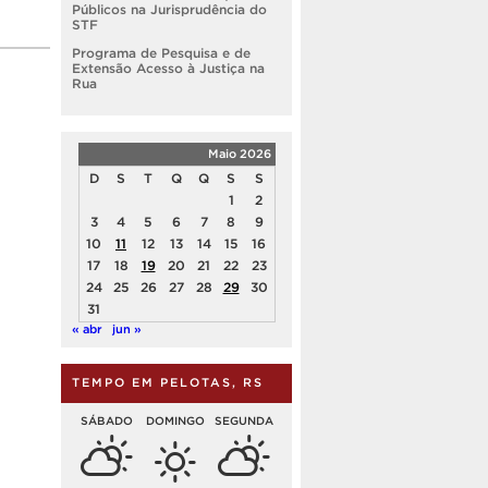
Públicos na Jurisprudência do
STF
Programa de Pesquisa e de
Extensão Acesso à Justiça na
Rua
Maio 2026
D
S
T
Q
Q
S
S
1
2
3
4
5
6
7
8
9
10
11
12
13
14
15
16
17
18
19
20
21
22
23
24
25
26
27
28
29
30
31
« abr
jun »
TEMPO EM PELOTAS, RS
SÁBADO
DOMINGO
SEGUNDA