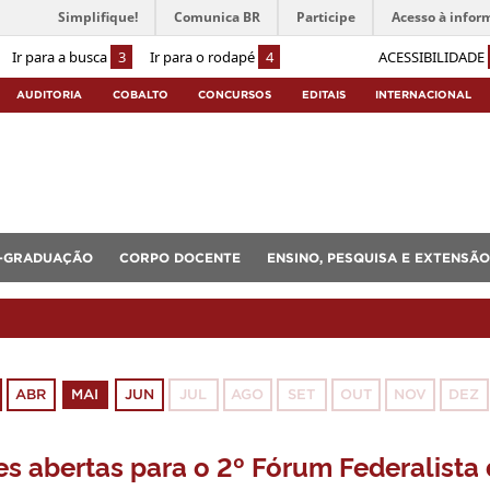
Simplifique!
Comunica BR
Participe
Acesso à infor
Ir para a busca
3
Ir para o rodapé
4
ACESSIBILIDADE
AUDITORIA
COBALTO
CONCURSOS
EDITAIS
INTERNACIONAL
-GRADUAÇÃO
CORPO DOCENTE
ENSINO, PESQUISA E EXTENSÃO
ABR
MAI
JUN
JUL
AGO
SET
OUT
NOV
DEZ
es abertas para o 2º Fórum Federalista