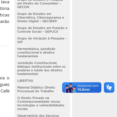
 leva
em Direito do Consumidor –
GECON
tória
ticas
Grupo de Estudos em
Cibernética, Cibersegurança e
serão
Direito Digital – GECIBER
Grupo de Estudos em Punição e
Controle Social – GEPUCS
Grupo de Iniciação à Pesquisa –
GIP
Hermenêutica, jurisdição
constitucional e direitos
fundamentais
Jurisdição Constitucional,
diálogos institucionais entre os
poderes e tutela dos direitos
fundamentais
ara o
LIBERTAS
igues
Material Didático Direito
 Café
Processual do Trabalho
O Direito Privado na
Contemporaneidade: novas
tecnologias e vulnerabilidades
sociais
Observatório dos Serviços