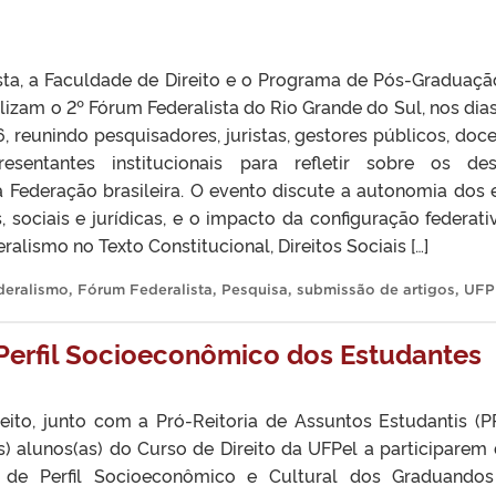
lista, a Faculdade de Direito e o Programa de Pós-Graduaç
alizam o 2º Fórum Federalista do Rio Grande do Sul, nos dias
, reunindo pesquisadores, juristas, gestores públicos, doce
esentantes institucionais para refletir sobre os des
Federação brasileira. O evento discute a autonomia dos 
, sociais e jurídicas, e o impacto da configuração federati
alismo no Texto Constitucional, Direitos Sociais […]
deralismo
,
Fórum Federalista
,
Pesquisa
,
submissão de artigos
,
UFP
Perfil Socioeconômico dos Estudantes
eito, junto com a Pró-Reitoria de Assuntos Estudantis (P
) alunos(as) do Curso de Direito da UFPel a participarem 
 de Perfil Socioeconômico e Cultural dos Graduando