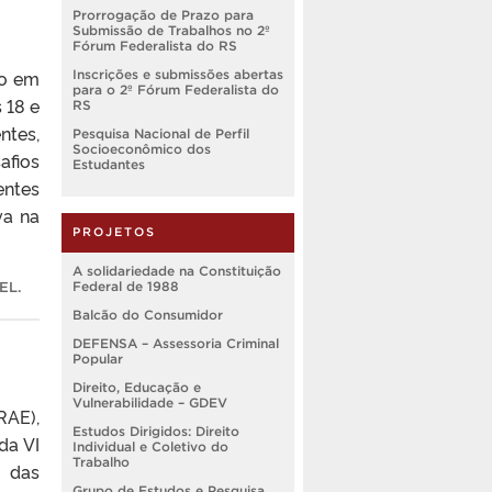
Prorrogação de Prazo para
Submissão de Trabalhos no 2º
Fórum Federalista do RS
ão em
Inscrições e submissões abertas
para o 2º Fórum Federalista do
 18 e
RS
ntes,
Pesquisa Nacional de Perfil
Socioeconômico dos
afios
Estudantes
entes
va na
PROJETOS
A solidariedade na Constituição
Federal de 1988
EL
.
Balcão do Consumidor
DEFENSA – Assessoria Criminal
Popular
Direito, Educação e
Vulnerabilidade – GDEV
RAE),
Estudos Dirigidos: Direito
da VI
Individual e Coletivo do
Trabalho
s das
Grupo de Estudos e Pesquisa