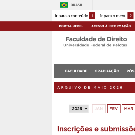
BRASIL
Ir para o conteúdo
1
Ir para o menu
2
PORTAL UFPEL
ACESSO À INFORMAÇÃO
Faculdade de Direito
Universidade Federal de Pelotas
FACULDADE
GRADUAÇÃO
PÓS
ARQUIVO DE MAIO 2026
JAN
FEV
MAR
Inscrições e submissõ