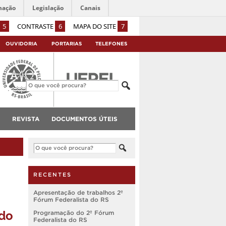
mação
Legislação
Canais
5
CONTRASTE
6
MAPA DO SITE
7
OUVIDORIA
PORTARIAS
TELEFONES
REVISTA
DOCUMENTOS ÚTEIS
RECENTES
Apresentação de trabalhos 2º
Fórum Federalista do RS
 do
Programação do 2º Fórum
Federalista do RS