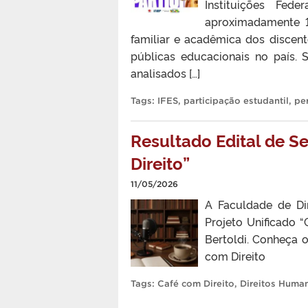
Instituições Fed
aproximadamente 1
familiar e acadêmica dos discente
públicas educacionais no país. 
analisados […]
Tags:
IFES
,
participação estudantil
,
pe
Resultado Edital de S
Direito”
11/05/2026
A Faculdade de Di
Projeto Unificado 
Bertoldi. Conheça 
com Direito
Tags:
Café com Direito
,
Direitos Huma