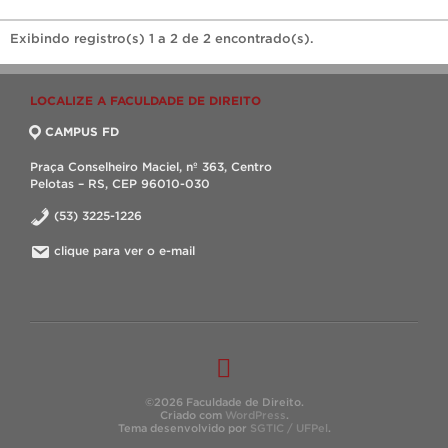
Exibindo registro(s) 1 a 2 de 2 encontrado(s).
LOCALIZE A FACULDADE DE DIREITO
CAMPUS FD
Praça Conselheiro Maciel, nº 363, Centro
Pelotas – RS, CEP 96010-030
(53) 3225-1226
clique para ver o e-mail
©2026 Faculdade de Direito.
Criado com
WordPress
.
Tema desenvolvido por
SGTIC / UFPel
.