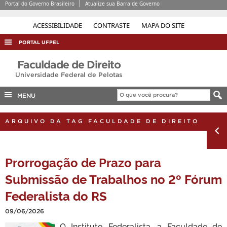
Portal do Governo Brasileiro
Atualize sua Barra de Governo
ACESSIBILIDADE
CONTRASTE
MAPA DO SITE
PORTAL UFPEL
ACESSO À INFORMAÇÃO
Faculdade de Direito
Universidade Federal de Pelotas
AUDITORIA
COBALTO
MENU
CONCURSOS
ARQUIVO DA TAG FACULDADE DE DIREITO
EDITAIS
INTERNACIONAL
Prorrogação de Prazo para
OUVIDORIA
Submissão de Trabalhos no 2º Fórum
PORTARIAS
Federalista do RS
TELEFONES
09/06/2026
O Instituto Federalista, a Faculdade de