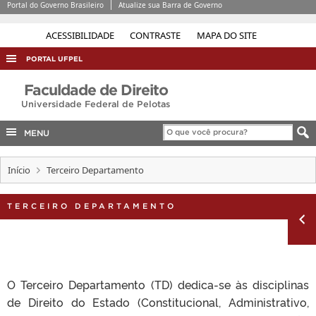
Portal do Governo Brasileiro
Atualize sua Barra de Governo
ACESSIBILIDADE
CONTRASTE
MAPA DO SITE
PORTAL UFPEL
ACESSO À INFORMAÇÃO
Faculdade de Direito
Universidade Federal de Pelotas
AUDITORIA
COBALTO
MENU
CONCURSOS
Início
Terceiro Departamento
EDITAIS
INTERNACIONAL
TERCEIRO DEPARTAMENTO
OUVIDORIA
PORTARIAS
TELEFONES
O Terceiro Departamento (TD) dedica-se às disciplinas
de Direito do Estado (Constitucional, Administrativo,