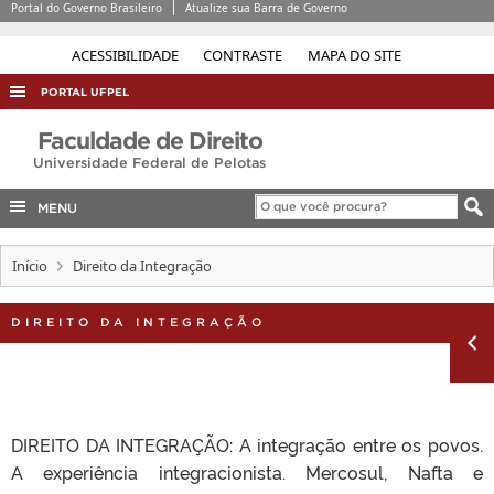
Portal do Governo Brasileiro
Atualize sua Barra de Governo
ACESSIBILIDADE
CONTRASTE
MAPA DO SITE
PORTAL UFPEL
ACESSO À INFORMAÇÃO
Faculdade de Direito
Universidade Federal de Pelotas
AUDITORIA
COBALTO
MENU
CONCURSOS
Início
Direito da Integração
EDITAIS
INTERNACIONAL
DIREITO DA INTEGRAÇÃO
OUVIDORIA
PORTARIAS
TELEFONES
DIREITO DA INTEGRAÇÃO: A integração entre os povos.
A experiência integracionista. Mercosul, Nafta e