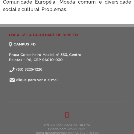
Comunidade Européia. Moeda comum e diversidade
social e cultural. Problemas.
LOCALIZE A FACULDADE DE DIREITO
CAMPUS FD
Praça Conselheiro Maciel, nº 363, Centro
Pelotas – RS, CEP 96010-030
(53) 3225-1226
clique para ver o e-mail
©2026 Faculdade de Direito.
Criado com
WordPress
.
Tema desenvolvido por
SGTIC / UFPel
.